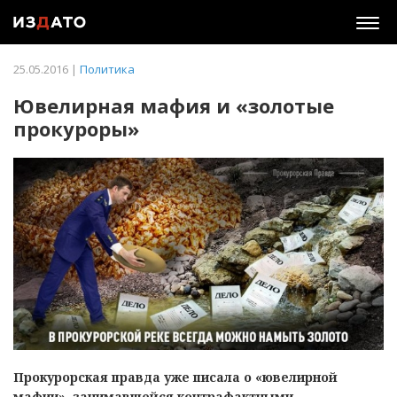
Togg
navig
25.05.2016 |
Политика
Ювелирная мафия и «золотые
прокуроры»
Прокурорская правда уже писала о «ювелирной
мафии», занимавшейся контрафактными