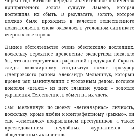
Через отца Витюгов передал значительное количество
припрятанного золота супруге Ламеко, которая
поспешила их сбыть. В результате, золото, которое
должно было проходить в качестве вещественного
доказательства, снова оказалось в уголовном синдикате
«черных ювелиров».
Данное обстоятельство очень обеспокоило последних,
поскольку вероятное проведение экспертизы показало
бы, что они торгуют контрафактной продукцией. Скрыть
следы «ювелирному синдикату» помог прокурор
Днепровского района Александр Мельничук, который
провел ряд манипуляций с уголовным делом, которые
помогли «изъять» из него главные улики – золотые
украшения. Естественно, в обмен на их часть.
Сам Мельничук по-своему «легендарная» личность,
поскольку, кроме любви к контрафактному «рыжью», он
еще «отметился» покрыванием преступников, а также
преследованием неудобных журналистов и
общественных активистов.