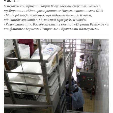
Часть 1
О незаконной приватизации Богуслаевым стратегического
предприятия «Моторостроитель» (переименованного в ОАО
«Мотор-Сич») с помощью президента Леонида Кучмы,
попытках захвата ГП «Ивченко-Прогресс» и завода
«Углекомпозит». Борьбе за власть внутри «Партии Регионов» и
конфликте с Борисом Петровым и братьями Кальцевыми