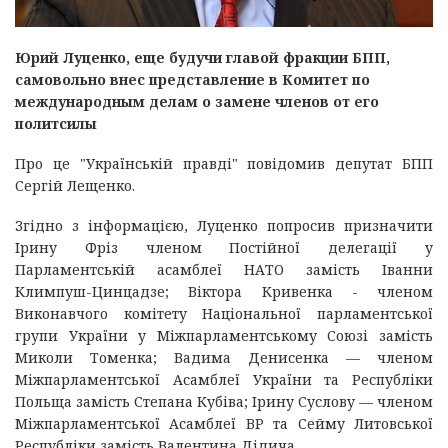
Юрий Луценко, еще будучи главой фракции БПП,
самовольно внес представление в Комитет по
международным делам о замене членов от его
политсилы
Про це "Українській правді" повідомив депутат БПП
Сергій Лещенко.
Згідно з інформацією, Луценко попросив призначити
Ірину Фріз членом Постійної делегації у
Парламентській асамблеї НАТО замість Іванни
Климпуш-Цинцадзе; Віктора Кривенка - членом
Виконавчого комітету Національної парламентської
групи України у Міжпарламентському Союзі замість
Миколи Томенка; Вадима Денисенка — членом
Міжпарламентської Асамблеї України та Республіки
Польща замість Степана Кубіва; Ірину Суслову — членом
Міжпарламентської Асамблеї ВР та Сейму Литовської
Республіки замість Валентина Дідича.