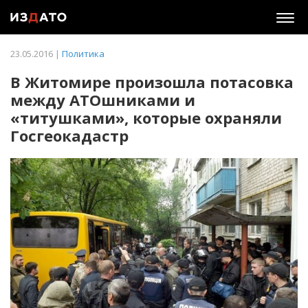
Togg
navig
23.05.2016 |
Политика
В Житомире произошла потасовка
между АТОшниками и
«титушками», которые охраняли
Госгеокадастр