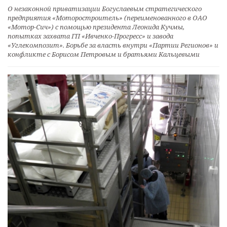
О незаконной приватизации Богуслаевым стратегического
предприятия «Моторостроитель» (переименованного в ОАО
«Мотор-Сич») с помощью президента Леонида Кучмы,
попытках захвата ГП «Ивченко-Прогресс» и завода
«Углекомпозит». Борьбе за власть внутри «Партии Регионов» и
конфликте с Борисом Петровым и братьями Кальцевыми