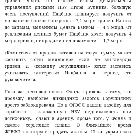
гривен долга. По словам главы Департамента
управления рисками НБУ Игоря Будника, большую
часть поступлений Нацбанк планирует получить от
должников банков-банкротов - 7,1 млрд гривен. Из них
по займам, выданным Дельта Банком — 4,4 млрд. От
реализации ценных бумаг Нацбанк хочет получить 4
млрд гривен, от продажи недвижимости — 1,7 млрд.
«Комиссия» от продаж активов на такую сумму может
составить сотни миллионов, если не миллиарды
гривен. И «команду Ворушилина» хотят заставить
учитывать «интересы» Нацбанка, а, вернее, его
руководителя.
Пока же несговорчивость Фонда привела к тому, что
продажу наиболее ликвидных залогов Ворушилину
просто заблокировали. Но в ФГВФЛ нашли лазейку для
заработка – заложенную НБУ недвижимость они
потихоньку… сдают в аренду. Кроме того, у Фонда и
самого серьезные планы. В ближайшее время
ФГВФЛ планирует продать активы 13-ти украинских