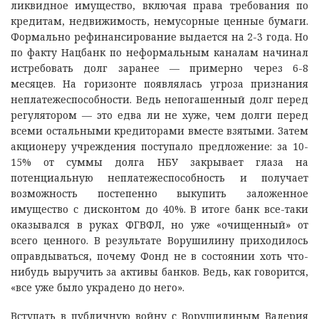
ликвидное имущество, включая права требования по
кредитам, недвижимость, немусорные ценные бумаги.
Формально рефинансирование выдается на 2-3 года. Но
по факту Нацбанк по неформальным каналам начинал
истребовать долг заранее — примерно через 6-8
месяцев. На горизонте появлялась угроза признания
неплатежеспособности. Ведь непогашенный долг перед
регулятором — это едва ли не хуже, чем долги перед
всеми остальными кредиторами вместе взятыми. Затем
акционеру учреждения поступало предложение: за 10-
15% от суммы долга НБУ закрывает глаза на
потенциальную неплатежеспособность и получает
возможность постепенно выкупить заложенное
имущество с дисконтом до 40%. В итоге банк все-таки
оказывался в руках ФГВФЛ, но уже «очищенный» от
всего ценного. В результате Ворушилину приходилось
оправдываться, почему Фонд не в состоянии хоть что-
нибудь выручить за активы банков. Ведь, как говорится,
«все уже было украдено до него».
Вступать в публичную войну с Ворушилиным Валерия