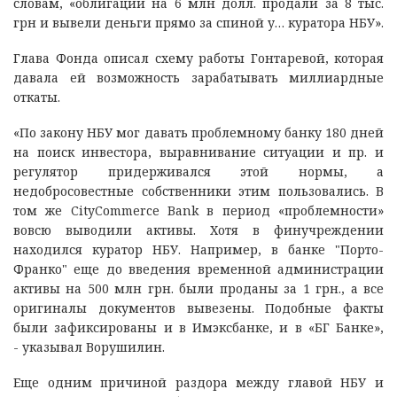
словам, «облигации на 6 млн долл. продали за 8 тыс.
грн и вывели деньги прямо за спиной у… куратора НБУ».
Глава Фонда описал схему работы Гонтаревой, которая
давала ей возможность зарабатывать миллиардные
откаты.
«По закону НБУ мог давать проблемному банку 180 дней
на поиск инвестора, выравнивание ситуации и пр. и
регулятор придерживался этой нормы, а
недобросовестные собственники этим пользовались. В
том же CityCommerce Bank в период «проблемности»
вовсю выводили активы. Хотя в финучреждении
находился куратор НБУ. Например, в банке "Порто-
Франко" еще до введения временной администрации
активы на 500 млн грн. были проданы за 1 грн., а все
оригиналы документов вывезены. Подобные факты
были зафиксированы и в Имэксбанке, и в «БГ Банке»,
- указывал Ворушилин.
Еще одним причиной раздора между главой НБУ и