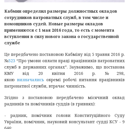
Кабмин определил размеры должностных окладов
сотрудников патронатных служб, в том числе и
помощников судей. Новые размеры окладов
применяются с 1 мая 2016 года, то есть с момента
вступления в силу нового закона о государственной
службе
Це передбачено постановою Кабміну від 5 травня 2016 р.
№
323
“Про умови оплати праці працівників патронатних
служб в державних органах”. Зауважимо, що постанова
КМУ від 20 квітня 2016 р. №298,
якою
визначались
окремі робочі питання працівників
патронатної служби, втрачає чинність.
Згідно з постановою передбачено місячний оклад
радників та помічників суддів (в гривнях):
- радник, помічник голови Конституційного Суду
України, помічник, науковий консультант судді КСУ - 9
646: