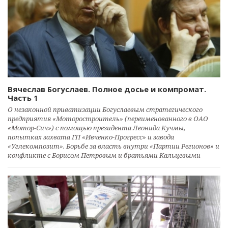
Вячеслав Богуслаев. Полное досье и компромат.
Часть 1
О незаконной приватизации Богуслаевым стратегического
предприятия «Моторостроитель» (переименованного в ОАО
«Мотор-Сич») с помощью президента Леонида Кучмы,
попытках захвата ГП «Ивченко-Прогресс» и завода
«Углекомпозит». Борьбе за власть внутри «Партии Регионов» и
конфликте с Борисом Петровым и братьями Кальцевыми