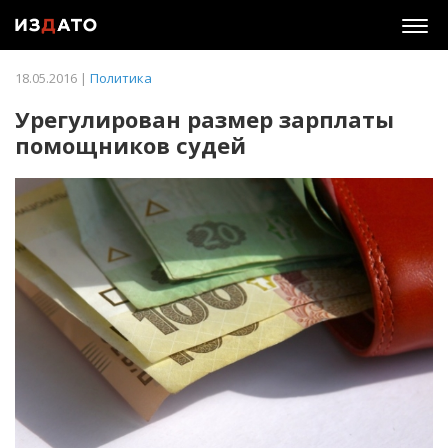
Togg
navig
18.05.2016 |
Политика
Урегулирован размер зарплаты
помощников судей