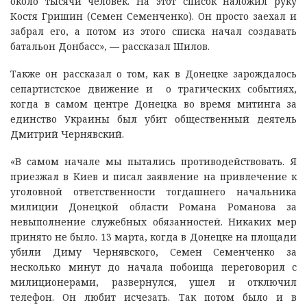
около тысячи человек. На этот список наложил руку
Костя Гришин (Семен Семенченко). Он просто заехал и
забрал его, а потом из этого списка начал создавать
батальон Донбасс», — рассказал Шилов.
Также он рассказал о том, как в Донецке зарождалось
сепартистское движение и о трагических событиях,
когда в самом центре Донецка во время митинга за
единство Украины был убит общественный деятель
Дмитрий Чернявский.
«В самом начале мы пытались противодействовать. Я
приезжал в Киев и писал заявление на привлечение к
уголовной ответственности тогдашнего начальника
милиции Донецкой области Романа Романова за
невыполнение служебных обязанностей. Никаких мер
принято не было. 13 марта, когда в Донецке на площади
убили Диму Чернявского, Семен Семенченко за
несколько минут до начала побоища переговорил с
милиционерами, развернулся, ушел и отключил
телефон. Он любит исчезать. Так потом было и в