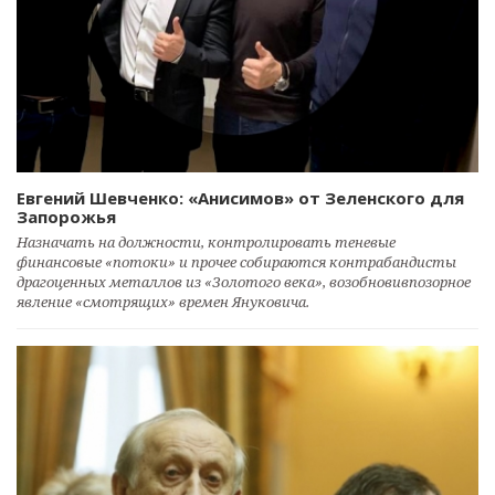
Евгений Шевченко: «Анисимов» от Зеленского для
Запорожья
Назначать на должности, контролировать теневые
финансовые «потоки» и прочее собираются контрабандисты
драгоценных металлов из «Золотого века», возобновивпозорное
явление «смотрящих» времен Януковича.