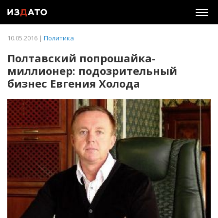
Togg
navig
10.05.2016 |
Политика
Полтавский попрошайка-
миллионер: подозрительный
бизнес Евгения Холода