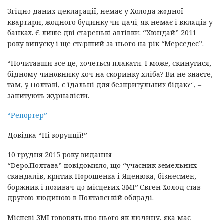
Згідно даних декларації, немає у Холода жодної
квартири, жодного будинку чи дачі, як немає і вкладів у
банках. Є лише дві старенькі автівки: “Хюндай” 2011
року випуску і ще старший за нього на рік “Мерседес”.
“Почитавши все це, хочеться плакати. І може, скинутися,
бідному чиновнику хоч на скоринку хліба? Ви не знаєте,
там, у Полтаві, є їдальні для безпритульних бідак?“, –
запитують журналісти.
“Репортер”
Довідка “Ні корупції!”
10 грудня 2015 року видання
“Depo.Полтава” повідомило, що “учасник земельних
скандалів, критик Порошенка і Яценюка, бізнесмен,
боржник і позивач до місцевих ЗМІ” Євген Холод став
другою людиною в Полтавській облраді.
Місцеві ЗМІ говорять про нього як людину, яка має