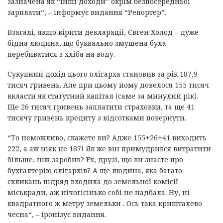
зазначена як “інші доходи” окрім безпосередньої
зарплати“, – інформує видання “Репортер”.
Взагалі, якщо вірити декларації, Євген Холод – дуже
бідна людина, що буквально змушена була
перебиватися з хліба на воду.
Сукупний дохід цього олігарха становив за рік 187,9
тисяч гривень. Але при цьому йому довелося 155 тисяч
вкласти як статутний капітал (саме за минулий рік).
Ще 26 тисяч гривень заплатити страховки, та ще 41
тисячу гривень кредиту з відсотками повернути.
“То неможливо, скажете ви? Адже 155+26+41 виходить
222, а аж ніяк не 187! Як же він примудрився витратити
більше, ніж заробив? Ех, друзі, що ви знаєте про
бухгалтерію олігархів? А ще людина, яка багато
скликань підряд входила до земельної комісії
міськради, аж нічогісінько собі не надбала. Ну, ні
квадратного ж метру земельки . Ось така кришталево
чесна“, – іронізує видання.