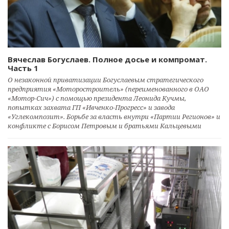
Вячеслав Богуслаев. Полное досье и компромат.
Часть 1
О незаконной приватизации Богуслаевым стратегического
предприятия «Моторостроитель» (переименованного в ОАО
«Мотор-Сич») с помощью президента Леонида Кучмы,
попытках захвата ГП «Ивченко-Прогресс» и завода
«Углекомпозит». Борьбе за власть внутри «Партии Регионов» и
конфликте с Борисом Петровым и братьями Кальцевыми