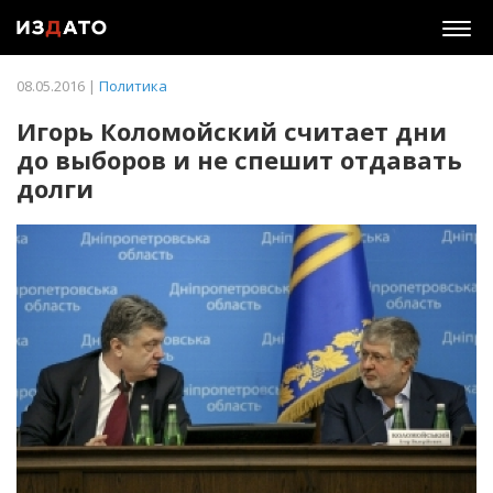
Togg
navig
08.05.2016 |
Политика
Игорь Коломойский считает дни
до выборов и не спешит отдавать
долги