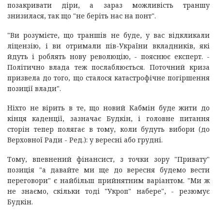
позакривати діри, а зараз можливість траншу
знизилася, так що "не беріть нас на понт".
"Ви розумієте, що траншів не буде, у вас відкликали
ліцензію, і ви отримали пів-України вкладників, які
йдуть і роблять нову революцію, - пояснює експерт. -
Політично влада теж послаблюється. Поточний криза
призвела до того, що сталося катастрофічне погіршення
позиції влади".
Ніхто не вірить в те, що новий Кабмін буде жити до
кінця каденції, зазначає Будкін, і головне питання
сторін тепер полягає в тому, коли будуть вибори (до
Верховної Ради - Ред.): у вересні або грудні.
Тому, впевнений фінансист, з точки зору "Привату"
позиція "а давайте ми ще до вересня будемо вести
переговори" є найбільш прийнятним варіантом. "Ми ж
не знаємо, скільки тоді "Укроп" набере", - резюмує
Будкін.