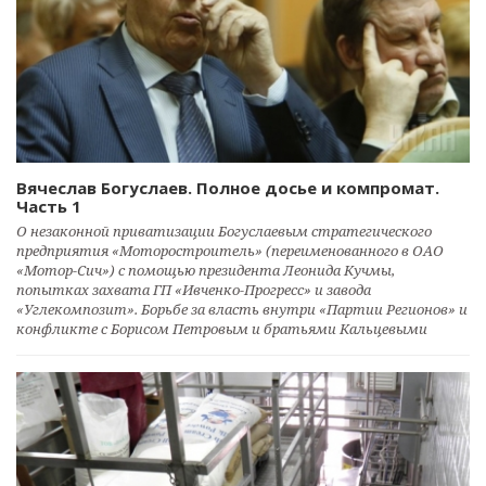
Вячеслав Богуслаев. Полное досье и компромат.
Часть 1
О незаконной приватизации Богуслаевым стратегического
предприятия «Моторостроитель» (переименованного в ОАО
«Мотор-Сич») с помощью президента Леонида Кучмы,
попытках захвата ГП «Ивченко-Прогресс» и завода
«Углекомпозит». Борьбе за власть внутри «Партии Регионов» и
конфликте с Борисом Петровым и братьями Кальцевыми