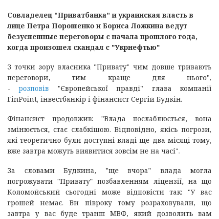
Совладелец "Приватбанка" и украинская власть в
лице Петра Порошенко и Бориса Ложкина ведут
безуспешные переговоры с начала прошлого года,
когда произошел скандал с "Укрнефтью"
З точки зору власника "Привату" чим довше тривають
переговори, тим краще для нього",
-
розповів
"Європейської правді" глава компанії
FinPoint, інвестбанкір і фінансист Сергій Будкін.
Фінансист продовжив: "Влада послаблюється, вона
змінюється, стає слабкішою. Відповідно, якісь погрози,
які теоретично були доступні владі ще два місяці тому,
вже завтра можуть виявитися зовсім не на часі".
За словами Будкина, "ще вчора" влада могла
погрожувати "Привату" позбавленням ліцензії, на що
Коломойський сьогодні може відповісти так: "У вас
грошей немає. Ви півроку тому розраховували, що
завтра у вас буде транш МВФ, який дозволить вам