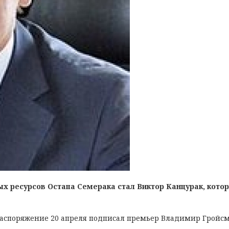
х ресурсов Остапа Семерака стал Виктор Канцурак, кото
 распоряжение 20 апреля подписал премьер Владимир Гройсм