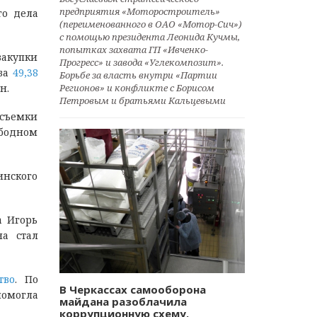
предприятия «Моторостроитель»
го дела
(переименованного в ОАО «Мотор-Сич»)
с помощью президента Леонида Кучмы,
попытках захвата ГП «Ивченко-
закупки
Прогресс» и завода «Углекомпозит».
 за
49,38
Борьбе за власть внутри «Партии
Регионов» и конфликте с Борисом
н.
Петровым и братьями Кальцевыми
 съемки
бодном
нского
а Игорь
а стал
тво
. По
В Черкассах самооборона
помогла
майдана разоблачила
коррупционную схему.