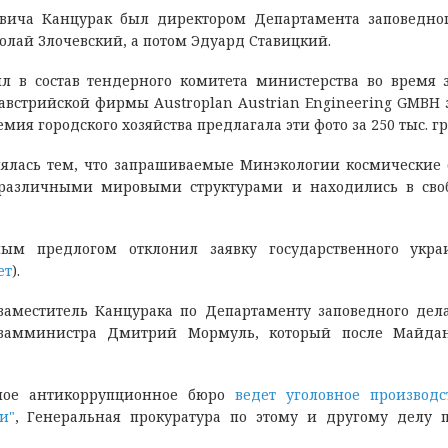
вича Канцурак был директором Департамента заповедно
олай Злочевский, а потом Эдуард Ставицкий.
ил в состав тендерного комитета министерства во время 
австрийской фирмы Austroplan Austrian Engineering GMBH
мия городского хозяйства предлагала эти фото за 250 тыс. гр
нялась тем, что запрашиваемые Минэкологии космические
различными мировыми структурами и находились в сво
м предлогом отклонил заявку государственного украи
ет
).
заместитель Канцурака по Департаменту заповедного дел
 замминистра Дмитрий Мормуль, который после Майдан
ное антикоррупционное бюро
ведет уголовное производс
и"
, Генеральная прокуратура по этому и другому делу 