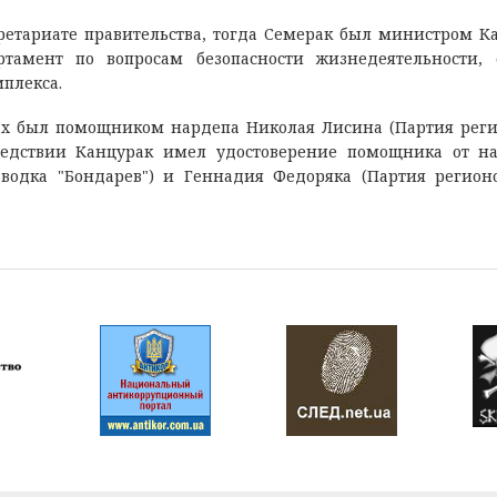
кретариате правительства, тогда Семерак был министром К
тамент по вопросам безопасности жизнедеятельности,
плекса.
дах был помощником нардепа Николая Лисина (Партия реги
следствии Канцурак имел удостоверение помощника от н
 водка "Бондарев") и Геннадия Федоряка (Партия регион