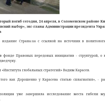
орый погиб сегодня, 24 апреля, в Соломенском районе Ки
нский выбор», экс-главы Администрации президента Укра
а
издание Страна.ua с ссылкой на источник в политолог
 в фонде Правовых передовых инициатив - структурой, о 
дведчуку.
 «Института глобальных стратегий» Вадим Карасев.
ого как Дорошенко у Карасева статью сплагиатил», - ра
о полиция уже завершила исследование места гибели м
.