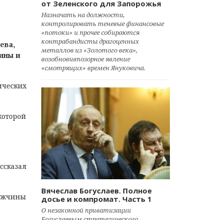
от Зеленского для Запорожья
Назначать на должности,
контролировать теневые финансовые
«потоки» и прочее собираются
контрабандисты драгоценных
ева,
металлов из «Золотого века»,
ины и
возобновивпозорное явление
«смотрящих» времен Януковича.
ических
которой
ссказал
Вячеслав Богуслаев. Полное
ужчины
досье и компромат. Часть 1
О незаконной приватизации
Богуслаевым стратегического