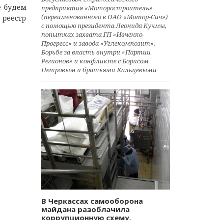
е будем
предприятия «Моторостроитель»
(переименованного в ОАО «Мотор-Сич»)
 реестр
с помощью президента Леонида Кучмы,
попытках захвата ГП «Ивченко-
Прогресс» и завода «Углекомпозит».
Борьбе за власть внутри «Партии
Регионов» и конфликте с Борисом
Петровым и братьями Кальцевыми
В Черкассах самооборона
майдана разоблачила
коррупционную схему.