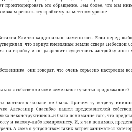
жет проигнорировать это обращение. Тем более, что мы ник
о можем решить эту проблему на местном уровне.
 Виталия Кличко кардинально изменилась. Если перед выб
утверждал, что вернул киевлянам землю сквера Небесной Со
ия на стройку и не разрешит осуществить застройку этого у
бственника; они говорят, что очень серьезно настроены во
такты с собственниками земельного участка продолжались?
ких контактов больше не было. Причем ту встречу иници
чко Александр Спасибко нашел представителей собстве
олько неконструктивной...и было понимание того, что предст
ессу и какому-либо компромиссу. И, я так понимаю, предст
речи. А сама я устройством таких встреч заниматься катего