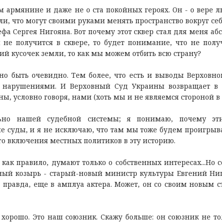
ном армянине и даже не о ста покойных героях. Он - о вере л
ли, что могут своими руками менять пространство вокруг себя
фа Сергея Нигояна. Вот почему этот сквер стал для меня аб
не получится в сквере, то будет понимание, что не полу
ий кусочек земли, то как мы можем отбить всю страну?
но быть очевидно. Тем более, что есть и выводы Верховно
с нарушениями. И Верховный Суд Украины возвращает в
ы, условно говоря, нами (хоть мы и не являемся стороной в 
ьно нашей судебной системы; я понимаю, почему эт
ые суды, и я не исключаю, что там мы тоже будем проигрыва
о включения местных политиков в эту историю.
как правило, думают только о собственных интересах...Но с
ьный козырь - старый-новый министр культуры Евгений Ни
 правда, еще в амплуа актера. Может, он со своим новым с
хорошо. Это наш союзник. Скажу больше: он союзник не то