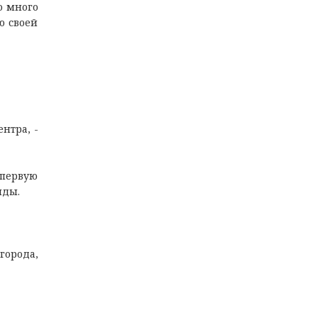
о много
ю своей
нтра, -
в первую
нды.
города,