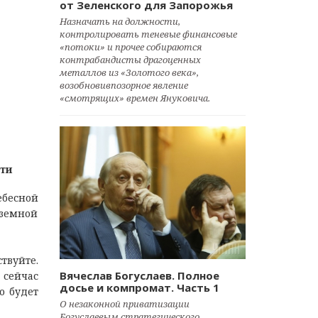
от Зеленского для Запорожья
Назначать на должности,
контролировать теневые финансовые
«потоки» и прочее собираются
контрабандисты драгоценных
металлов из «Золотого века»,
возобновивпозорное явление
«смотрящих» времен Януковича.
ти
ебесной
дземной
ствуйте.
Вячеслав Богуслаев. Полное
 сейчас
досье и компромат. Часть 1
то будет
О незаконной приватизации
Богуслаевым стратегического