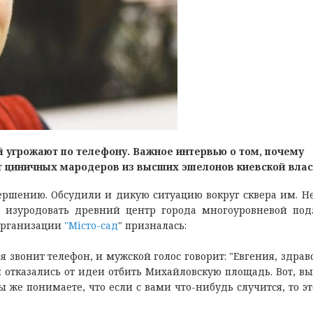
й угрожают по телефону. Важное интервью о том, почему
т циничных мародеров из высших эшелонов киевской влас
вершению. Обсудили и дикую ситуацию вокруг сквера им. Н
и изуродовать древний центр города многоуровневой по
 организации
"Місто-сад
" призналась:
я звонит телефон, и мужской голос говорит: "Евгения, здрав
 отказались от идеи отбить Михайловскую площадь. Вот, вы
вы же понимаете, что если с вами что-нибудь случится, то э