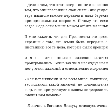
- Дело в том, что этот сквер - он не о покой
том, что они поверили в свои силы. Они увиде
вера намного важнее деревьев и даже барелье
принципиальным вопросом. Потому что если 
везде. Ведь если мы не можем отбить маленьк
И мне кажется, что для Президента это долж
Украины о том, что земля была передана 
инстанцию все те дела, которые были проигран
И я не питаю никаких иллюзий касател
проигрывались. Точно так же у нас будут нов
нет у меня иллюзий и относительно искреннег
- Как нет иллюзий и во всем мире: политики, 
вас появился какой-никакой, но дополнител
ведь тоже присутствует в вашем видеоролике,
сможет вам помочь?
- Я лично к Евгению Нищуку отношусь очень 