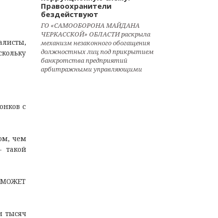
Правоохранители
бездействуют
ГО «САМООБОРОНА МАЙДАНА
ЧЕРКАССКОЙ» ОБЛАСТИ раскрыла
алисты,
механизм незаконного обогащения
должностных лиц под прикрытием
скольку
банкротства предприятий
арбитражными управляющими
онков с
том, чем
- такой
 МОЖЕТ
н тысяч