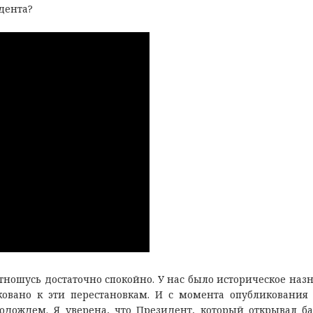
дента?
отношусь достаточно спокойно. У нас было историческое наз
овано к эти перестановкам. И с момента опубликования
одождем. Я уверена, что Президент, который открывал б