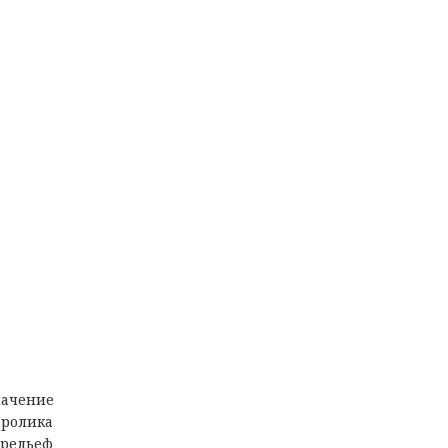
начение
 ролика
арельеф