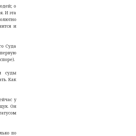
юдей; о
. И эта
солютно
чится и
го Суда
 первую
споре).
и суды
ть. Как
ейчас у
щук. Он
татусом
лько по