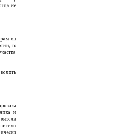
огда не
орам он
тни, то
частка.
зводить
ировала
нника и
авители
авители
рически