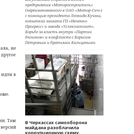
предприятия «Моторостроитель»
(переименованного в ОАО «Мотор-Сич»)
с помощью президента Леонида Кучмы,
попытках захвата ГП «Ивченко-
Прогресс» и завода «Углекомпозит».
Борьбе за власть внутри «Партии
Регионов» и конфликте с Борисом
Петровым и братьями Кальцевыми
лала, не
 другое
 идти в
доме.
ни. Там
В Черкассах самооборона
 версий
майдана разоблачила
коррупционную схему.