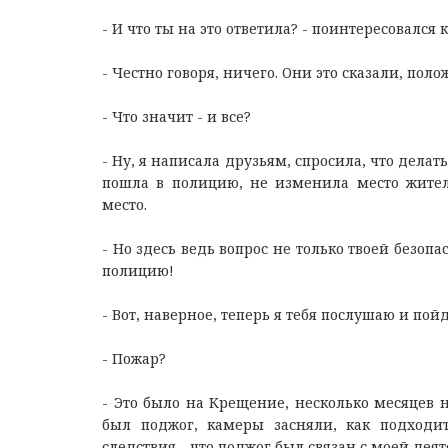
- И что ты на это ответила? - поинтересовался
- Честно говоря, ничего. Они это сказали, полож
- Что значит - и все?
- Ну, я написала друзьям, спросила, что делать
пошла в полицию, не изменила место житель
место.
- Но здесь ведь вопрос не только твоей безоп
полицию!
- Вот, наверное, теперь я тебя послушаю и по
- Пожар?
- Это было на Крещение, несколько месяцев н
был поджог, камеры засняли, как подходит
следствия - что поджог был связан с моей дея