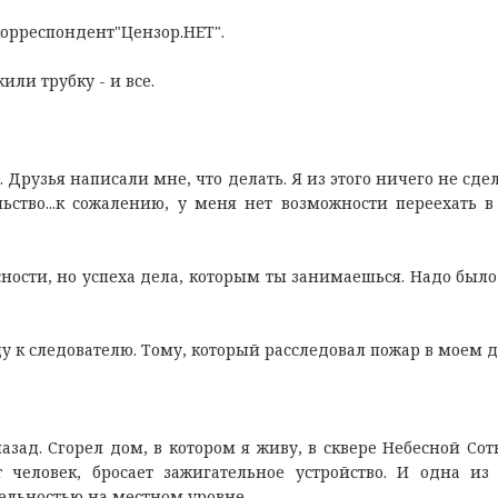
 корреспондент"Цензор.НЕТ".
или трубку - и все.
. Друзья написали мне, что делать. Я из этого ничего не сде
ство...к сожалению, у меня нет возможности переехать в
асности, но успеха дела, которым ты занимаешься. Надо было
йду к следователю. Тому, который расследовал пожар в моем 
азад. Сгорел дом, в котором я живу, в сквере Небесной Сот
 человек, бросает зажигательное устройство. И одна из
тельностью на местном уровне.