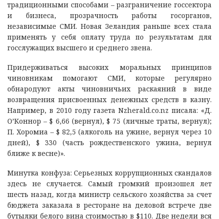
традиционными способами – разграничение госсектора
и бизнеса, прозрачность работы госорганов,
независимые СМИ. Новая Зеландия раньше всех стала
применять у себя оплату труда по результатам для
госслужащих высшего и среднего звена.
Придерживаться высоких моральных принципов
чиновникам помогают СМИ, которые регулярно
обнародуют акты чиновничьих раскаяний в виде
возвращения присвоенных денежных средств в казну.
Например, в 2010 году газета Nzherald.co.nz писала: «Д.
О’Коннор – $ 6,66 (вернул), $ 75 (личные траты, вернул);
П. Хоромиа – $ 82,5 (алкоголь на ужине, вернул через 10
дней), $ 330 (часть рождественского ужина, вернул
ближе к весне)».
Минутка конфуза: Серьезных коррупционных скандалов
здесь не случается. Самый громкий произошел лет
шесть назад, когда министр сельского хозяйства за счет
бюджета заказала в ресторане на деловой встрече две
бутылки белого вина стоимостью в $110. Две недели вся