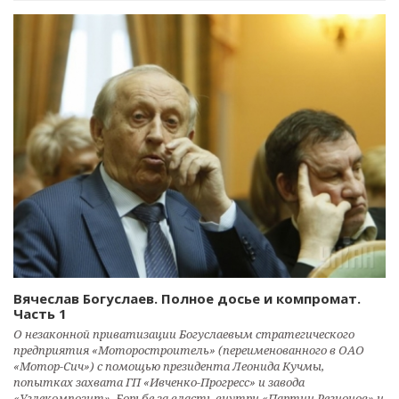
Вячеслав Богуслаев. Полное досье и компромат.
Часть 1
О незаконной приватизации Богуслаевым стратегического
предприятия «Моторостроитель» (переименованного в ОАО
«Мотор-Сич») с помощью президента Леонида Кучмы,
попытках захвата ГП «Ивченко-Прогресс» и завода
«Углекомпозит». Борьбе за власть внутри «Партии Регионов» и