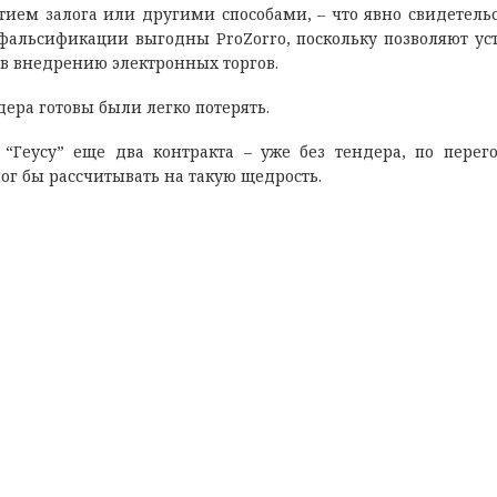
ятием залога или другими способами, – что явно свидетельс
фальсификации выгодны ProZorro, поскольку позволяют ус
 внедрению электронных торгов.
дера готовы были легко потерять.
“Геусу” еще два контракта – уже без тендера, по перег
ог бы рассчитывать на такую щедрость.