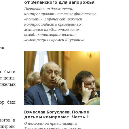
от Зеленского для Запорожья
Назначать на должности,
контролировать теневые финансовые
«потоки» и прочее собираются
контрабандисты драгоценных
металлов из «Золотого века»,
возобновивпозорное явление
«смотрящих» времен Януковича.
но
ы были
е цены.
тяжелых
вор был
Вячеслав Богуслаев. Полное
досье и компромат. Часть 1
логов в
О незаконной приватизации
и широко
Богуслаевым стратегического