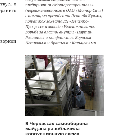
твует о
предприятия «Моторостроитель»
(переименованного в ОАО «Мотор-Сич»)
транить
с помощью президента Леонида Кучмы,
попытках захвата ГП «Ивченко-
Прогресс» и завода «Углекомпозит».
Борьбе за власть внутри «Партии
Регионов» и конфликте с Борисом
оворной
Петровым и братьями Кальцевыми
В Черкассах самооборона
майдана разоблачила
коррупционную схему.