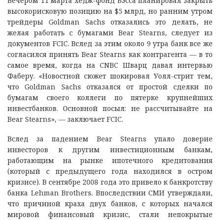
Вечером 11 марта хедж-фонд Бэсса планировал закрыть
высокорисковую позицию на $5 млрд, но ранним утром
трейдеры Goldman Sachs отказались это делать, не
желая работать с бумагами Bear Stearns, следует из
документов FCIC. Вслед за этим около 9 утра банк все же
согласился принять Bear Stearns как контрагента — в то
самое время, когда на CNBC Шварц давал интервью
Фаберу. «Новостной сюжет шокировал Уолл-стрит тем,
что Goldman Sachs отказался от простой сделки по
бумагам своего коллеги по пятерке крупнейших
инвестбанков. Основной посыл: не рассчитывайте на
Bear Stearns», — заключает FCIC.
Вслед за падением Bear Stearns упало доверие
инвесторов к другим инвестиционным банкам,
работающим на рынке ипотечного кредитования
(который с предыдущего года находился в остром
кризисе). В сентябре 2008 года это привело к банкротству
банка Lehman Brothers. Впоследствии СМИ утверждали,
что причиной краха двух банков, с которых начался
мировой финансовый кризис, стали непокрытые