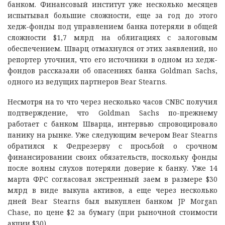
банком. Финансовый институт уже несколько месяцев
испытывал большие сложности, еще за год до этого
хедж-фонды под управлением банка потеряли в общей
сложности $1,7 млрд на облигациях с залоговым
обеспечением. Шварц отмахнулся от этих заявлений, но
репортер уточнил, что его источники в одном из хедж-
фондов рассказали об опасениях банка Goldman Sachs,
одного из ведущих партнеров Bear Stearns.
Несмотря на то что через несколько часов CNBC получил
подтверждение, что Goldman Sachs по-прежнему
работает с банком Шварца, интервью спровоцировало
панику на рынке. Уже следующим вечером Bear Stearns
обратился к Федрезерву с просьбой о срочном
финансировании своих обязательств, поскольку фонды
после волны слухов потеряли доверие к банку. Уже 14
марта ФРС согласовал экстренный заем в размере $30
млрд в виде выкупа активов, а еще через несколько
дней Bear Stearns был выкуплен банком JP Morgan
Chase, по цене $2 за бумагу (при рыночной стоимости
акции $30).