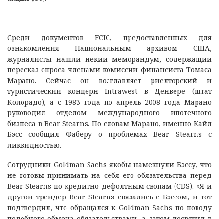
Среди документов FCIC, предоставленных для
ознакомления Национальным архивом США,
журналисты нашли некий меморандум, содержащий
пересказ опроса членами комиссии финансиста Томаса
Марано. Сейчас он возглавляет риелторский и
туристический концерн Intrawest в Денвере (штат
Колорадо), а с 1983 года по апрель 2008 года Марано
руководил отделом международного ипотечного
бизнеса в Bear Stearns. По словам Марано, именно Кайл
Бэсс сообщил Фаберу о проблемах Bear Stearns с
ликвидностью.
Сотрудники Goldman Sachs якобы намекнули Бэссу, что
не готовы принимать на себя его обязательства перед
Bear Stearns по кредитно-дефолтным свопам (CDS). «Я и
другой трейдер Bear Stearns связались с Бэссом, и тот
подтвердил, что обращался к Goldman Sachs по поводу
подобного обмена обязательствами, а затем посвятил в