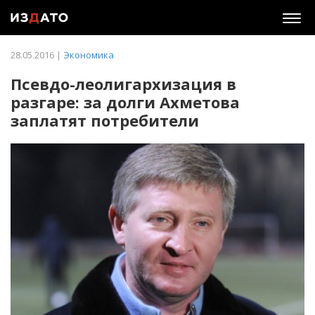
Togg
navig
28.05.2016 |
Экономика
Псевдо-леолигархизация в
разгаре: за долги Ахметова
заплатят потребители