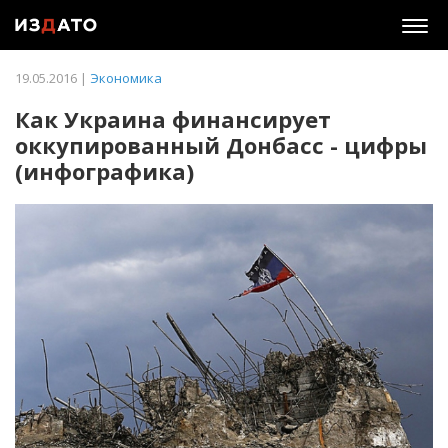
Togg
navig
19.05.2016 |
Экономика
Как Украина финансирует
оккупированный Донбасс - цифры
(инфографика)