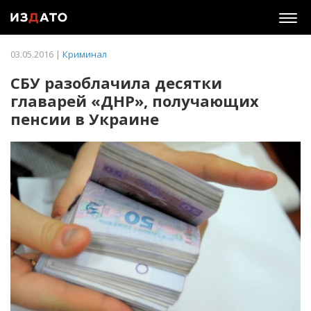
Togg
navig
03.05.2016 |
Криминал
СБУ разоблачила десятки
главарей «ДНР», получающих
пенсии в Украине