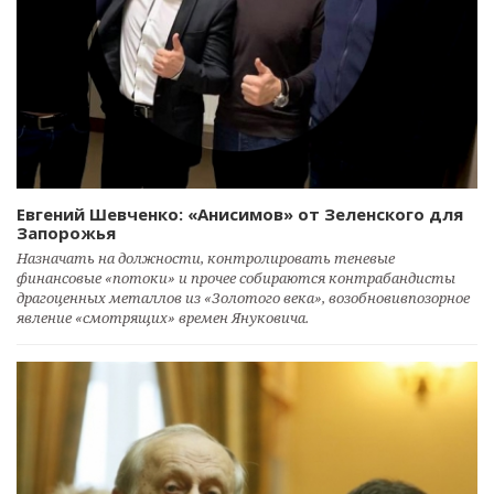
Евгений Шевченко: «Анисимов» от Зеленского для
Запорожья
Назначать на должности, контролировать теневые
финансовые «потоки» и прочее собираются контрабандисты
драгоценных металлов из «Золотого века», возобновивпозорное
явление «смотрящих» времен Януковича.