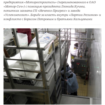
предприятия «Моторостроитель» (переименованного в ОАО
«Мотор-Сич») с помощью президента Леонида Кучмы,
попытках захвата ГП «Ивченко-Прогресс» и завода
«Углекомпозит». Борьбе за власть внутри «Партии Регионов» и
конфликте с Борисом Петровым и братьями Кальцевыми