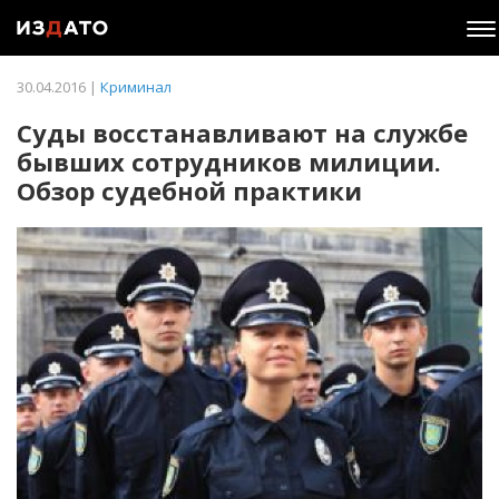
To
na
30.04.2016 |
Криминал
Суды восстанавливают на службе
бывших сотрудников милиции.
Обзор судебной практики