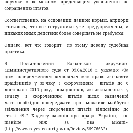
порядке о возможном предстоящем увольнении по
сокращению штатов.
Соответственно, на основании данной нормы, априори
считалось, что все сотрудники уже предупреждены, и
никаких иных действий более совершать не требуется.
Однако, вот что говорит по этому поводу судебная
практика.
В Постановлении Волынского окружного
административного суда от 05.04.2016 г. указано: «За
цим попередженням відповідач мав право звільняти
працівників у зв’язку з скороченням штатів до 6
листопада 2015 року, працівників, які звільняються у
зв’язку з скороченням штатів після зазначеної
дати необхідно попереджати про можливе майбутнє
звільнення через скорочення штатів відповідно до
статті 49-2 Кодексу законів про працю України, не
пізніше ніж за два місяці».
(http://www.reyestr.court.gov.ua/Review/56976632).