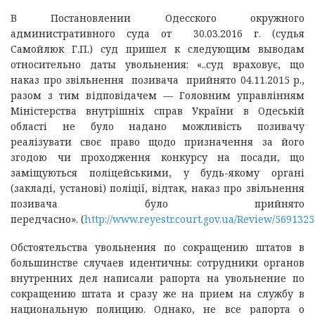
В Постановлении Одесского окружного
административного суда от 30.03.2016 г. (судья
Самойлюк Г.П.) суд пришел к следующим выводам
относительно даты увольнения: «..суд враховує, що
наказ про звільнення позивача прийнято 04.11.2015 р.,
разом з тим відповідачем — Головним управлінням
Міністерства внутрішніх справ України в Одеській
області не було надано можливість позивачу
реалізувати своє право щодо призначення за його
згодою чи проходження конкурсу на посади, що
заміщуються поліцейськими, у будь-якому органі
(закладі, установі) поліції, відтак, наказ про звільнення
позивача було прийнято
передчасно». (
http://www.reyestr.court.gov.ua/Review/5691325
Обстоятельства увольнения по сокращению штатов в
большинстве случаев идентичны: сотрудники органов
внутренних дел написали рапорта на увольнение по
сокращению штата и сразу же на прием на службу в
национальную полицию. Однако, не все рапорта о