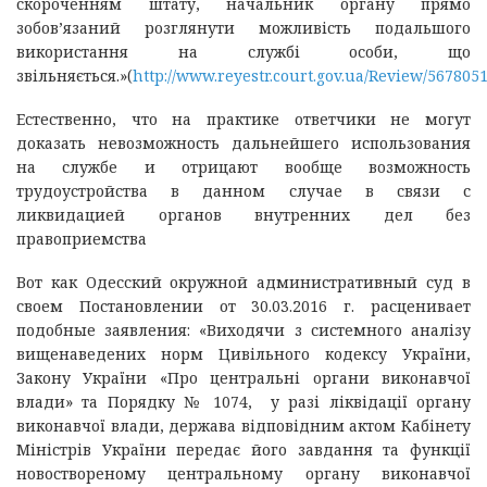
скороченням штату, начальник органу прямо
зобов’язаний розглянути можливість подальшого
використання на службі особи, що
звільняється.»(
http://www.reyestr.court.gov.ua/Review/567805
Естественно, что на практике ответчики не могут
доказать невозможность дальнейшего использования
на службе и отрицают вообще возможность
трудоустройства в данном случае в связи с
ликвидацией органов внутренних дел без
правоприемства
Вот как Одесский окружной административный суд в
своем Постановлении от 30.03.2016 г. расценивает
подобные заявления: «Виходячи з системного аналізу
вищенаведених норм Цивільного кодексу України,
Закону України «Про центральні органи виконавчої
влади» та Порядку № 1074, у разі ліквідації органу
виконавчої влади, держава відповідним актом Кабінету
Міністрів України передає його завдання та функції
новоствореному центральному органу виконавчої