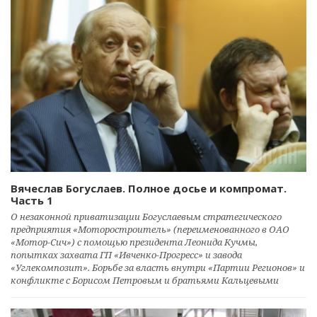
Вячеслав Богуслаев. Полное досье и компромат.
Часть 1
О незаконной приватизации Богуслаевым стратегического
предприятия «Моторостроитель» (переименованного в ОАО
«Мотор-Сич») с помощью президента Леонида Кучмы,
попытках захвата ГП «Ивченко-Прогресс» и завода
«Углекомпозит». Борьбе за власть внутри «Партии Регионов» и
конфликте с Борисом Петровым и братьями Кальцевыми