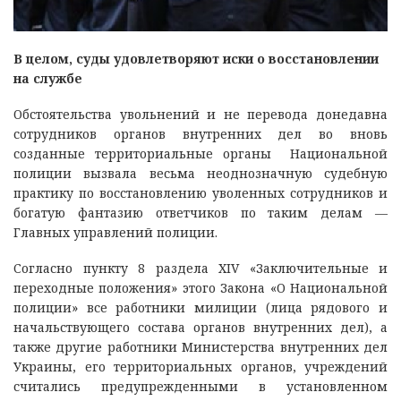
В целом, суды удовлетворяют иски о восстановлении
на службе
Обстоятельства увольнений и не перевода донедавна
сотрудников органов внутренних дел во вновь
созданные территориальные органы Национальной
полиции вызвала весьма неоднозначную судебную
практику по восстановлению уволенных сотрудников и
богатую фантазию ответчиков по таким делам —
Главных управлений полиции.
Согласно пункту 8 раздела ХIV «Заключительные и
переходные положения» этого Закона «О Национальной
полиции» все работники милиции (лица рядового и
начальствующего состава органов внутренних дел), а
также другие работники Министерства внутренних дел
Украины, его территориальных органов, учреждений
считались предупрежденными в установленном