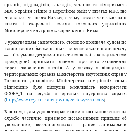
органів, підрозділів, закладів, установ та підприємств
МВС України згідно з Переліком змін у штатах МВС, що
додається до цього Наказу, в тому числі були скасовані
штати і скорочені посади Головного управління
Міністерства внутрішніх справ в місті Києві.
З урахуванням зазначеного, стосовно позивача судом не
встановлено обмежень, які б перешкоджали відповідачу
— 1 (за умови дотримання встановленої законодавством
процедури) приймати рішення про його звільнення
через скорочення штатів. А у зв’язку з ліквідацією
територіальних органів Міністерства внутрішніх справ у
Головного управління Міністерства внутрішніх справ
відповідно була відсутня можливість використати
ОСОБА_1 на службі в органах внутрішніх справ».
(
http://www.reyestr.court.gov.ua/Review/56913686
).
В целом, суды удовлетворяют иски о восстановлении на
службе частично: признают незаконными приказы об
увольнении, восстанавливают в ранее занимаемой
должности, взыскивают вынужденный прогул и