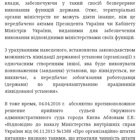
влади, забезпечуючи у такий спосіб безперервне
виконання функцій держави. Отже, територіальні
органи міністерств не можуть діяти інакше, ніж це
передбачено актами Президента України чи Кабінету
Міністрів України, виданими для забезпечення
виконання відповідними міністерствами своїх функцій.
З урахуванням наведеного, встановлена законодавством
можливість ліквідації державної установи (організації) з
одночасним створенням іншої, яка буде виконувати
повноваження (завдання) установи, що ліквідується, не
виключає, а передбачає зобов’язання роботодавця
(держави) по працевлаштуванню працівників
ліквідованої установи».
В тоже время, 04.04.2016 г. абсолютно противоположное
решение прийнято судьей Окружного
административного суда города Києва Абловым Е.В.:
«Відповідно до наказу Міністерства внутрішніх справ
України від 06.11.2015 №1388 «Про організаційно-штатні
питання» визнано такими, що втратили чинність штати