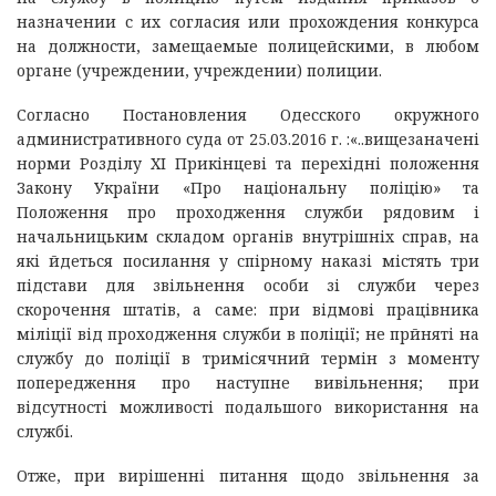
назначении с их согласия или прохождения конкурса
на должности, замещаемые полицейскими, в любом
органе (учреждении, учреждении) полиции.
Согласно Постановления Одесского окружного
административного суда от 25.03.2016 г. :«..вищезаначені
норми Розділу ХІ Прикінцеві та перехідні положення
Закону України «Про національну поліцію» та
Положення про проходження служби рядовим і
начальницьким складом органів внутрішніх справ, на
які йдеться посилання у спірному наказі містять три
підстави для звільнення особи зі служби через
скорочення штатів, а саме: при відмові працівника
міліції від проходження служби в поліції; не прйняті на
службу до поліції в тримісячний термін з моменту
попередження про наступне вивільнення; при
відсутності можливості подальшого використання на
службі.
Отже, при вирішенні питання щодо звільнення за