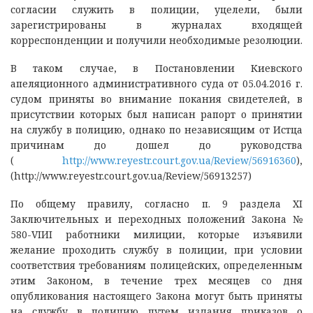
согласии служить в полиции, уцелели, были
зарегистрированы в журналах входящей
корреспонденции и получили необходимые резолюции.
В таком случае, в Постановлении Киевского
апеляционного административного суда от 05.04.2016 г.
судом приняты во внимание покания свидетелей, в
присутствии которых был написан рапорт о принятии
на службу в полицию, однако по независящим от Истца
причинам до дошел до руководства
(
http://www.reyestr.court.gov.ua/Review/56916360
),
(http://www.reyestr.court.gov.ua/Review/56913257)
По общему правилу, согласно п. 9 раздела XI
Заключительных и переходных положений Закона №
580-VIИI работники милиции, которые изъявили
желание проходить службу в полиции, при условии
соответствия требованиям полицейских, определенным
этим Законом, в течение трех месяцев со дня
опубликования настоящего Закона могут быть приняты
на службу в полицию путем издания приказов о