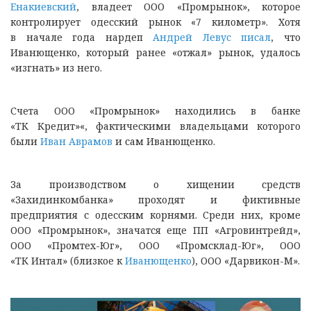
Енакиевский
, владеет ООО «Промрынок», которое
контролирует одесский рынок «7 километр». Хотя
в начале года нардеп
Андрей Левус писал
, что
Иванющенко, который ранее «отжал» рынок, удалось
«изгнать» из него.
Счета ООО «Промрынок» находились в банке
«ТК Кредит»«, фактическими владельцами которого
были
Иван Аврамов
и сам Иванющенко.
За производством о хищении средств
«Захидинкомбанка» проходят и фиктивные
предприятия с одесским корнями. Среди них, кроме
ООО «Промрынок», значатся еще ПП «Агровинтрейд»,
ООО «Промтех-Юг», ООО «Промсклад-Юг», ООО
«ТК Интал» (близкое к
Иванющенко
), ООО «Дарвикон-М».