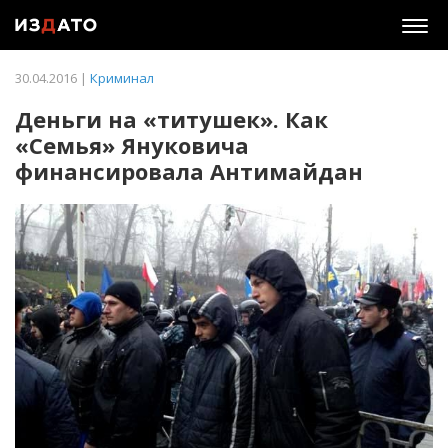
Togg
navig
30.04.2016 |
Криминал
Деньги на «титушек». Как
«Семья» Януковича
финансировала Антимайдан