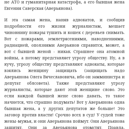
не АТО и гуманитарная катастрофа, а его бывшая жена
Евгения Саверская (Аверьянова).
И эта самая жена, наняв адвокатов, и сообщив
подробности его жизни журналистам, мешает
чиновнику пожары тушить и кошек с деревьев снимать.
Вот с пожарами, землетрясениями, наводнениями,
радиацией, оползнями Аверьянов справится, может, а
вот с бывшей женой - никак. Страшнее она атомной
войны, а потому представляет угрозу обществу. Ну, а в
кучу, угрозу обществу представляют адвокаты, которые
взялись женщину защищать (защищать надо
Аверьянова Олега Вячеславовича, ибо он замминистра и
депутат облсовета). Также представляют угрозу
журналисты, которые дают этой женщине слово. Это
если каждой бывшей жене слово давать, то такое
начнется, что страшно подумать! Вот у Аверьянова одна
бывшая жена, а у других депутатов же больше! Это
заговор против власти! Срочно всех в суд! У судей тоже
жены-мужья, и они Аверьянова поймут. Они Аверьянова
защитят. Они за Аверьянова отомстят. Правда,