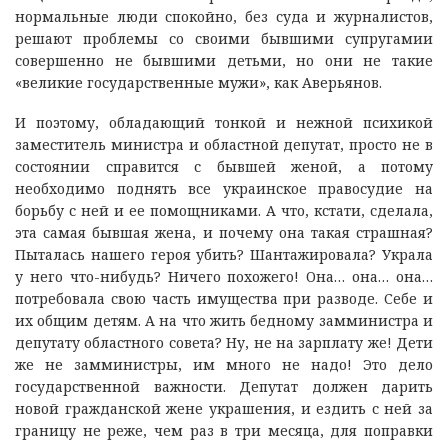
нормальные люди спокойно, без суда и журналистов,
решают проблемы со своими бывшими супругамии
совершенно не бывшими детьми, но они не такие
«великие государственные мужи», как Аверьянов.
И поэтому, обладающий тонкой и нежной психикой
заместитель министра и областной депутат, просто не в
состоянии справится с бывшей женой, а потому
необходимо поднять все украинское правосудие на
борьбу с ней и ее помощниками. А что, кстати, сделала,
эта самая бывшая жена, и почему она такая страшная?
Пыталась нашего героя убить? Шантажировала? Украла
у него что-нибудь? Ничего похожего! Она… она… она…
потребовала свою часть имущества при разводе. Себе и
их общим детям. А на что жить бедному замминистра и
депутату областного совета? Ну, не на зарплату же! Дети
же не замминистры, им много не надо! Это дело
государственной важности. Депутат должен дарить
новой гражданской жене украшения, и ездить с ней за
границу не реже, чем раз в три месяца, для поправки