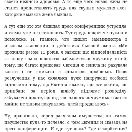
своего нежного здоровья. А то еще чего новая жена не
станет предоставлять грудь для скупых мужских слез,
которые вызвала жена бывшая.
А тут еще это эта бывшая пресс-конференцию устроила,
и слезы уже не остановить. Тут грудь покрепче нужна и
помоложе. И, главное, что пишет замминистра в
исковом заявлении о действиях бывшей жены: «Ми
прожили разом 11 років, я завжди ніс відповідальність
за нашу сім’ю повністю забезпечував дружину дітей,
тому, що багато працював. Євгенія ж звикла не рахувала
кошти і не вникати в фінансові проблеми. Після
розлучення у нас склалися дуже напружені особисті
відносини тому, що Євгенія вважає, що все майно, що
придбано за період шлюбу підлягає розподілу,
забуваючи про те, що під час нашого подружнього життя
майно не тільки покупалось, алей продавалось».
Ну, правильно, перед разделом имущества, это самое
имущество куда-то исчезло, о чем Евгения и сказала на
пресс-конференции. И где тут ложь? Где оскорбления?