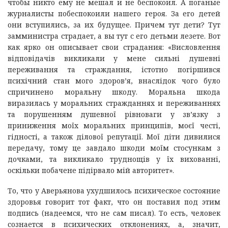
чтобы никто ему не мешал и не беспокоил. А поганые
журналисты побеспокоили нашего героя. За его детей
они вступились, за их будущее. Причем тут дети? Тут
замминистра страдает, а вы тут с его детьми лезете. Вот
как ярко он описывает свои страдания: «Висловлення
відповідачів викликали у мене сильні душевні
переживання та страждання, істотно погіршився
психічний стан мого здоров’я, внаслідок чого було
спричинено моральну шкоду. Моральна шкода
виразилась у моральних стражданнях и переживаннях
та порушенням душевної рівноваги у зв’язку з
приниження моїх моральних принципів, моєї честі,
гідності, а також ділової репутації. Мої діти дивилися
передачу, тому це завдало шкоди моїм стосункам з
дочками, та викликало труднощів у їх вихованні,
оскільки побачене підірвало мій авторитет».
То, что у Аверьянова ухудшилось психическое состояние
здоровья говорит тот факт, что он поставил под этим
подпись (надеемся, что не сам писал). То есть, человек
сознается в психических отклонениях, а, значит,