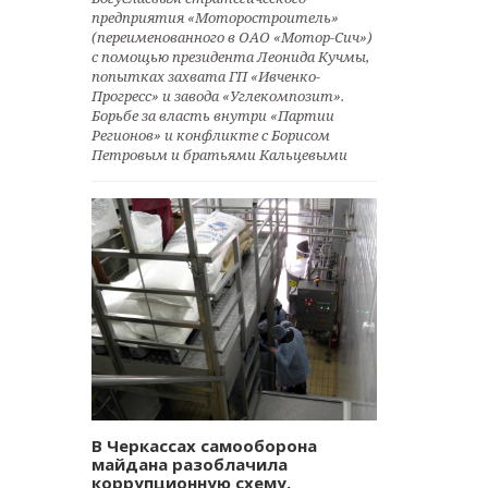
предприятия «Моторостроитель»
(переименованного в ОАО «Мотор-Сич»)
с помощью президента Леонида Кучмы,
попытках захвата ГП «Ивченко-
Прогресс» и завода «Углекомпозит».
Борьбе за власть внутри «Партии
Регионов» и конфликте с Борисом
Петровым и братьями Кальцевыми
В Черкассах самооборона
майдана разоблачила
коррупционную схему.