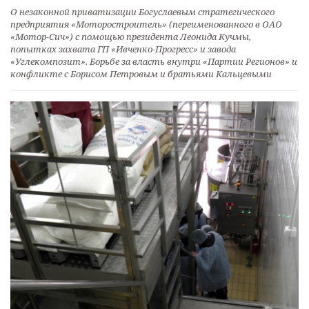
О незаконной приватизации Богуслаевым стратегического
предприятия «Моторостроитель» (переименованного в ОАО
«Мотор-Сич») с помощью президента Леонида Кучмы,
попытках захвата ГП «Ивченко-Прогресс» и завода
«Углекомпозит». Борьбе за власть внутри «Партии Регионов» и
конфликте с Борисом Петровым и братьями Кальцевыми