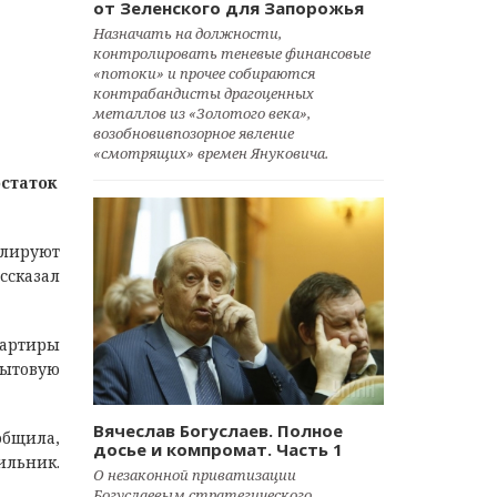
от Зеленского для Запорожья
Назначать на должности,
контролировать теневые финансовые
«потоки» и прочее собираются
контрабандисты драгоценных
металлов из «Золотого века»,
возобновивпозорное явление
«смотрящих» времен Януковича.
статок
алируют
ссказал
вартиры
бытовую
Вячеслав Богуслаев. Полное
общила,
досье и компромат. Часть 1
ильник.
О незаконной приватизации
Богуслаевым стратегического