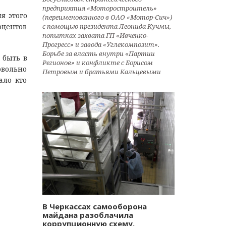
предприятия «Моторостроитель»
я этого
(переименованного в ОАО «Мотор-Сич»)
с помощью президента Леонида Кучмы,
оцентов
попытках захвата ГП «Ивченко-
Прогресс» и завода «Углекомпозит».
Борьбе за власть внутри «Партии
 быть в
Регионов» и конфликте с Борисом
овольно
Петровым и братьями Кальцевыми
ало кто
В Черкассах самооборона
майдана разоблачила
коррупционную схему.