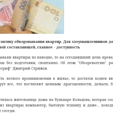
тактику обворовывания квартир. Для злоумышленников до
ной составляющей, главное - доступность
ывали квартиры по наводке, то на сегодняшний день прев
ы без подготовки, спонтанно. Об этом "Обозревателю" ра
Шериф" Дмитрий Стрижов.
ть легкого проникновения в жилье, то достаток хозяев к
ут все, что посчитают ценным: драгоценности, деньги, 
атилась жительница дома на бульваре Кольцова, которая со
 из квартиры компьютер, бытовую технику и даже… холод
т соседи.