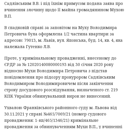
Садлівським В.В. і під їхнім примусом подана заява про
вчинення злочину щодо її майна громадянином Мухою
В.П.
В спадковій справі за заповітом на Муху Володимира
Петровича була оформлена 1/2 частина квартири за
адресою: 79013, м. Львів, вул. Японська, буд. 14, кв. 4, яка
належала Гутенко Л.В.
Проте, у кримінальному провадженні, внесеному до
ЄРДР за № 12020140080000193 від 30 січня 2020 року
відносно Мухи Володимира Петровича з підстав
повідомлення про підозру прокурором Садлівським
Володимиром Володимировичем після закінчення
строку досудового розслідування, визначеного ст. 219
КПК України обвинувальний вирок не винесений.
Ухвалою Франківського районного суду м. Львова від
30.11.2021 у справі №465/7069/21 (номер судового
провадження: 1-кп/465/1346/21) кримінальне
провадження за обвинуваченням Мухи В.П., у вчиненні