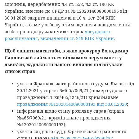
злочинів, передбачених ч.4 ст. 358, ч.3 ст. 190 КК
України, внесене до ЄРДР за № 12020140080000193 від
30.01.2020 закрито на підставі п.10 ч. 1ст. 284 КПК
України, а саме у зв’язку з тим, що після повідомлення
особі про підозру закінчився строк
досудового
розслідування, визначений ст. 219 КПК України
.
Щоб оцінити масштаби, в яких прокурор Володимир
Садлівській займається віджимом нерухомості у
львів’ян, журналісти нашого видання підготували
список справ:
ухвала Франківського районного суду м. Львова від
30.11.2021 у справі №465/7069/21 (номер судового
провадження: 1-кп/465/1346/21) кримінальне
провадження №12020140080000193 від 30.01.2020
;
інформація щодо стану розгляду справ (справа
№465/7069/21, кримінальне провадження
№12020140080000193);
ухвала слідчого судді Франківського районного
суду м. Львова
від 22.09.2021 №465/8230/20
;