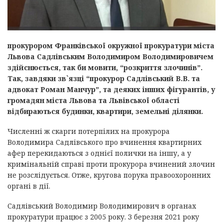
прокурором Франківської окружної прокуратури міста
Львова Садлівським Володимиром Володимировичем
здійснюється, так би мовити, “розкриття злочинів”.
Так, завдяки зв`язці “прокурор Садлівський В.В. та
адвокат Роман Манчур”, та деяких інших фігурантів, у
громадян міста Львова та Львівської області
відбираються будинки, квартири, земельні ділянки.
Численні ж скарги потерпілих на прокурора
Володимира Садлівського про вчинення квартирних
афер перекидаються з однієї полички на іншу, а у
кримінальній справі проти прокурора вчинений злочин
не розслідується. Отже, кругова порука правоохоронних
органі в дії.
Садлівський Володимир Володимирович в органах
прокуратури працює з 2005 року. З березня 2021 року