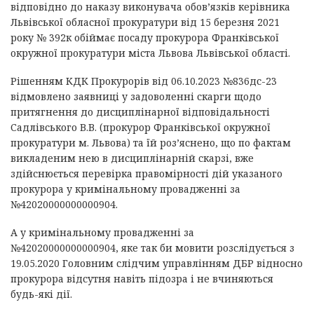
відповідно до наказу виконувача обов’язків керівника
Львівської обласної прокуратури від 15 березня 2021
року № 392к обіймає посаду прокурора Франківської
окружної прокуратури міста Львова Львівської області.
Рішенням КДК Прокурорів від 06.10.2023 №836дс-23
відмовлено заявниці у задоволенні скарги щодо
притягнення до дисциплінарної відповідальності
Садлівського В.В. (прокурор Франківської окружної
прокуратури м. Львова) та їй роз’яснено, що по фактам
викладеним нею в дисциплінарній скарзі, вже
здійснюється перевірка правомірності дій указаного
прокурора у кримінальному провадженні за
№42020000000000904.
А у кримінальному провадженні за
№42020000000000904, яке так би мовити розслідується з
19.05.2020 Головним слідчим управлінням ДБР відносно
прокурора відсутня навіть підозра і не вчиняються
будь-які дії.