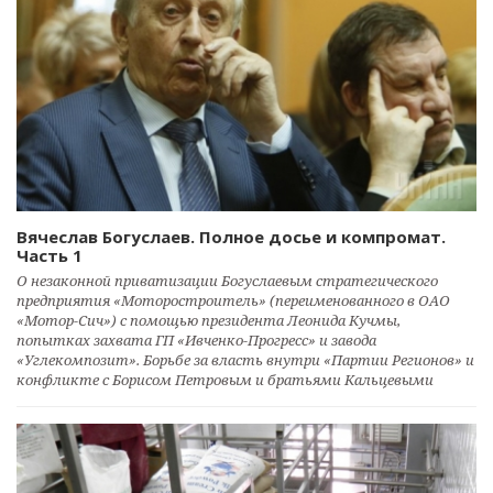
Вячеслав Богуслаев. Полное досье и компромат.
Часть 1
О незаконной приватизации Богуслаевым стратегического
предприятия «Моторостроитель» (переименованного в ОАО
«Мотор-Сич») с помощью президента Леонида Кучмы,
попытках захвата ГП «Ивченко-Прогресс» и завода
«Углекомпозит». Борьбе за власть внутри «Партии Регионов» и
конфликте с Борисом Петровым и братьями Кальцевыми