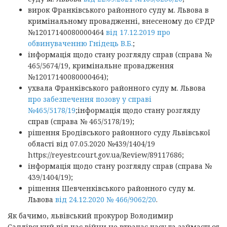
вирок Франківського районного суду м. Львова в
кримінальному провадженні, внесеному до ЄРДР
№12017140080000464
від 17.12.2019 про
обвинуваченню Гнідець В.Б.
;
інформація щодо стану розгляду справ (справа №
465/5674/19, кримінальне провадження
№12017140080000464);
ухвала Франківського районного суду м. Львова
про забезпечення позову у справі
№465/5178/19
;інформація щодо стану розгляду
справ (справа № 465/5178/19);
рішення Бродівського районного суду Львівської
області від 07.05.2020 №439/1404/19
https://reyestr.court.gov.ua/Review/89117686;
інформація щодо стану розгляду справ (справа №
439/1404/19);
рішення Шевченківського районного суду м.
Львова
від 24.12.2020 № 466/9062/20
.
Як бачимо, львівський прокурор Володимир
Садлівський під час війни не втрачає часу та займається