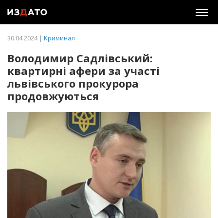
Togg
navig
30.04.2024 |
Криминал
Володимир Садлівський:
квартирні афери за участі
львівського прокурора
продовжуються