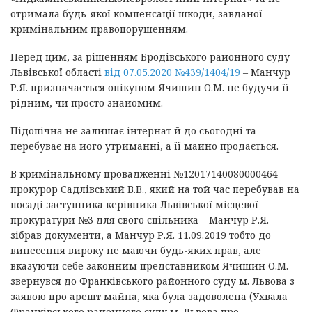
отримала будь-якої компенсації шкоди, завданої
кримінальним правопорушенням.
Перед цим, за рішенням Бродівського районного суду
Львівської області
від 07.05.2020 №439/1404/19
– Манчур
Р.Я. призначається опікуном Ячишин О.М. не будучи її
рідним, чи просто знайомим.
Підопічна не залишає інтернат й до сьогодні та
перебуває на його утриманні, а її майно продається.
В кримінальному провадженні №12017140080000464
прокурор Садлівський В.В., який на той час перебував на
посаді заступника керівника Львівської місцевої
прокуратури №3 для свого спільника – Манчур Р.Я.
зібрав документи, а Манчур Р.Я. 11.09.2019 тобто до
винесення вироку не маючи будь-яких прав, але
вказуючи себе законним представником Ячишин О.М.
звернувся до Франківського районного суду м. Львова з
заявою про арешт майна, яка була задоволена (Ухвала
Франківського районного суду м. Львова про