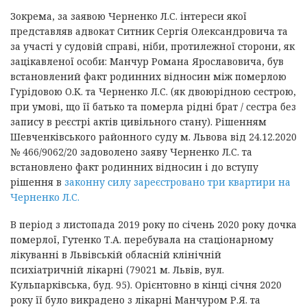
Зокрема, за заявою Черненко Л.С. інтереси якої
представляв адвокат Ситник Сергія Олександровича та
за участі у судовій справі, ніби, протилежної сторони, як
зацікавленої особи: Манчур Романа Ярославовича, був
встановлений факт родинних відносин між померлою
Гурідовою О.К. та Черненко Л.С. (як двоюрідною сестрою,
при умові, що її батько та померла рідні брат / сестра без
запису в реєстрі актів цивільного стану). Рішенням
Шевченківського районного суду м. Львова від 24.12.2020
№ 466/9062/20 задоволено заяву Черненко Л.С. та
встановлено факт родинних відносин і до вступу
рішення в
законну силу зареєстровано три квартири на
Черненко Л.С.
В період з листопада 2019 року по січень 2020 року дочка
померлої, Гутенко Т.А. перебувала на стаціонарному
лікуванні в Львівській обласній клінічній
психіатричній лікарні (79021 м. Львів, вул.
Кульпарківська, буд. 95). Орієнтовно в кінці січня 2020
року її було викрадено з лікарні Манчуром Р.Я. та