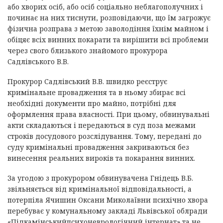
або хворих осіб, або осіб соціально неблагополучних і
починає на них тиснути, розповідаючи, що їм загрожує
фізична розправа з метою заволодіння їхнім майном і
обіцяє всіх винних покарати та вирішити всі проблеми
через свого близького знайомого прокурора
Садлівського В.В.
Прокурор Садлівський В.В. швидко реєструє
кримінальне провадження та в ньому збирає всі
необхідні документи про майно, потрібні для
оформлення права власності. При цьому, обвинувальні
акти складаються і передаються в суд поза межами
строків досудового розслідування. Тому, передані до
суду кримінальні провадження закриваються без
винесення реальних вироків та покарання винних.
За угодою з прокурором обвинувачена Гнідець В.Б.
звільняється від кримінальної відповідальності, а
потерпіла Ячишин Оксани Миколаївни психічно хвора
перебуває у комунальному закладі Львівської облради
«Підкамінськийпсихоневрологічний інтернат» та не