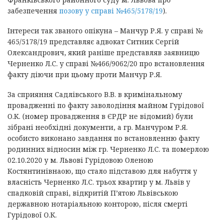
забезпечення
позову у справі №465/5178/19
).
Інтереси так званого опікуна – Манчур Р.Я. у справі №
465/5178/19 представляє адвокат Ситник Сергій
Олександрович, який раніше представляв заявницю
Черненко Л.С. у справі №466/9062/20 про встановлення
факту діючи при цьому проти Манчур Р.Я.
За сприяння Садлівського В.В. в кримінальному
провадженні по факту заволодіння майном Гурідової
О.К. (номер провадження в ЄРДР не відомий) були
зібрані необхідні документи, а гр. Манчуром Р.Я.
особисто виконано завдання по встановленню факту
родинних відносин між гр. Черненко Л.С. та померлою
02.10.2020 у м. Львові Гурідовою Оленою
Костянтинівнаою, що стало підставою для набуття у
власність Черненко Л.С. трьох квартир у м. Львів у
спадковій справі, відкритій П’ятою Львівською
державною нотаріальною конторою, після смерті
Гурідової О.К.