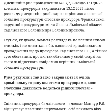
Дисциплінарне провадження № 07/3/2-828дс-151дп-23
комісією прокурорів закривається 13.12.2023 після
розгляду дисциплінарної скарги керівника Львівської
обласної прокуратури стосовно прокурора Франківської
окружної прокуратури міста Львова Львівської області
Садлівського Володимира Володимировича.
І тут ой, як цікаво, комісія розглядала не повний список
вчинків, і не дивиться в бік наявності кримінального
провадження щодо прокурора Садлівського В.В., а тільки
суто обставини, про які так обачливо у своїй скарзі на
свого ж підлеглого повідомив керівник Львівської
обласної прокуратури.
Рука руку миє і так легко закриваються очі на
кримінальну справу колегами прокурорами, коли
злочинна діяльність ведеться рідним плечем –
прокурора.
Спільник прокурора Садлівського – адвокат Манчур Р.Я.
відшуковує власників нерухомості: осіб похилого віку