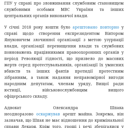
ГПУ у справі про зловживання службовим становищем
службовими особами МВС України та інших
центральних органів виконавчої влади.
У січні 2018 року кошти було
арештовано повторно
у
справі щодо створення експрезидентом Віктором
Януковичем злочинної організації з метою узурпації
влади, організації перевищення влади та службових
повноважень працівниками правоохоронних органів у
період Революції гідності, що призвело до масових
жертв серед протестувальників, організації їх умисних
вбивств та інших фактів протидії протестним
зібранням, а також надання неправомірної вигоди
народним депутатам, членам уряду, Вищої ради
юстиції, військовослужбовцям вищого
офіцерського складу.
Адвокат Олександра Шпака
неодноразово
оскаржував
арешт майна. Зокрема, він
зазначав, що Шпак не має відношення до кримінальної
справи Лекаря. Крім того, гроші і речі зберігалися у