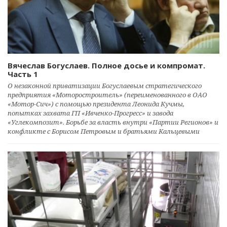
Вячеслав Богуслаев. Полное досье и компромат.
Часть 1
О незаконной приватизации Богуслаевым стратегического
предприятия «Моторостроитель» (переименованного в ОАО
«Мотор-Сич») с помощью президента Леонида Кучмы,
попытках захвата ГП «Ивченко-Прогресс» и завода
«Углекомпозит». Борьбе за власть внутри «Партии Регионов» и
конфликте с Борисом Петровым и братьями Кальцевыми