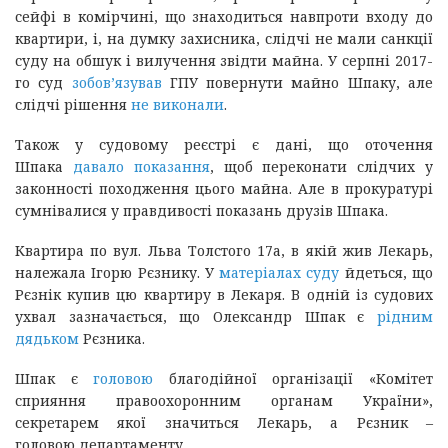
сейфі в комірчині, що знаходиться навпроти входу до
квартири, і, на думку захисника, слідчі не мали санкції
суду на обшук і вилучення звідти майна. У серпні 2017-
го суд
зобов’язував
ГПУ повернути майно Шпаку, але
слідчі рішення
не виконали
.
Також у судовому реєстрі є дані, що оточення
Шпака
давало показання
, щоб переконати слідчих у
законності походження цього майна. Але в прокуратурі
сумнівалися у правдивості показань друзів Шпака.
Квартира по вул. Льва Толстого 17а, в якій жив Лекарь,
належала Ігорю Рєзнику. У
матеріалах суду
йдеться, що
Рєзнік купив цю квартиру в Лекаря. В одній із судових
ухвал зазначається, що Олександр Шпак є
рідним
дядьком
Рєзника.
Шпак є
головою
благодійної організації «Комітет
сприяння правоохоронним органам України»,
секретарем якої значиться Лекарь, а Рєзник –
головою департаменту.