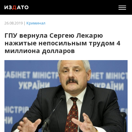
Togg
navig
26.08.2019 |
Криминал
ГПУ вернула Сергею Лекарю
нажитые непосильным трудом 4
миллиона долларов