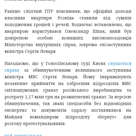
Раніше слідчий ГПУ пояснював, що офіційні доходи
власника квартири Рєзніка ставили під сумнів
походження грошей і речей. Водночас встановлено, що
квартирою користувався Олександр Шпак, який був
довіреною особою колишніх високопосадовців
Міністерства внутрішніх справ, зокрема ексзаступника
міністра Сергія Лекаря.
Нагадаємо, що у Голосіївському суді Києва
слухається
справа
за обвинуваченням колишнього заступника
міністра МВС Сергія Лекаря. Йому інкримінують
незаконне прийняття на озброєння підрозділів МВС
світлошумових гранат російського виробництва та
розтрату 1,17 млн грн на розмитненні гранат. За версією
обвинувачення, так звані спецзасоби без відповідних
експертиз та документів одразу поставлялися на
Майдан командирам підрозділу «Беркут» для
розгону протестувальників.
sud-report.org.ua