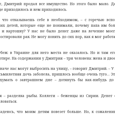
г, Дмитрий продал все имущество. Но этого было мало. Д
где приходилось и кем приходилось.
, что отказываешь себе в необходимом, – с горечью всп
оих детей, которые еще не понимали, почему папа им бо
 и картошку? У нас не было денег даже на лечение моег
стировали рак. Не могу понять до сих пор, как я мог работа
еж: в Украине для него места не оказалось. Но и там ег
ире. На содержании у Дмитрия – три человека: жена и двое
наче нас могут выбросить на улицу, – говорит Дмитрий. – У 
осьмилетняя дочь заболела, пришлось вообще очень туго… Эт
умать о завтрашнем дне – дотянуть бы как-нибудь до
я – разделка рыбы. Коллеги – беженцы из Сирии. Денег 
ловаться.
деюсь, что моим детям повезет больше. Но, к сожалени