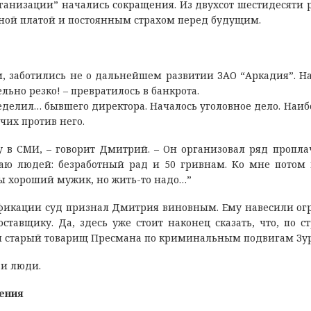
рганизации” начались сокращения. Из двухсот шестидесяти 
тной платой и постоянным страхом перед будущим.
 заботились не о дальнейшем развитии ЗАО “Аркадия”. На
льно резко! – превратилось в банкрота.
делил… бывшего директора. Началось уголовное дело. Наи
чих против него.
у в СМИ, – говорит Дмитрий. – Он организовал ряд пропл
аю людей: безработный рад и 50 гривнам. Ко мне потом
ты хороший мужик, но жить-то надо…”
ификации суд признал Дмитрия виновным. Ему навесили о
тавщику. Да, здесь уже стоит наконец сказать, что, по с
ил старый товарищ Пресмана по криминальным подвигам Зур
 и люди.
ления