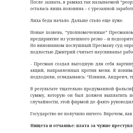
После захвата, в рамках так называемой “рео
осталась лишь половина – с урезанной зарабо
Лиха беда начало. Дальше стало еще хуже.
Новые хозяева, “уполномоченные” Пресманом,
предприятие из успешного резко – и подозрите
Но виновником послушный Пресману суд опре
подлостью Дмитрий считает наускиванье рабо
- Пресман создал выгодную для себя картин
акций, направленных против меня. Я поним
подходили, оглядываясь: “Извини, Андреич, 
В результате тщательно продуманной фальс
сумму, которую он был должен выплатить пос
случайности, этой фирмой де-факто руковод
Государство не получило ничего. Впрочем, как
Нищета и отчаянье: плата за чужие преступ