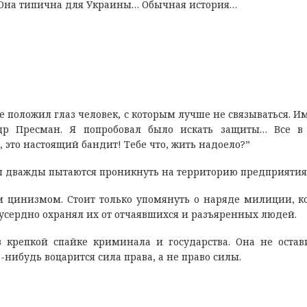
. Она типична для Украины… Обычная история…
е положил глаз человек, с которым лучше не связываться. И
ндр Пресман. Я попробовал было искать защиты… Все в
, это настоящий бандит! Тебе что, жить надоело?”
ы дважды пытаются проникнуть на территорию предприятия
м цинизмом. Стоит только упомянуть о наряде милиции, к
, усердно охранял их от отчаявшихся и разъяренных людей.
 крепкой спайке криминала и государства. Она не оста
нибудь воцарится сила права, а не право силы.