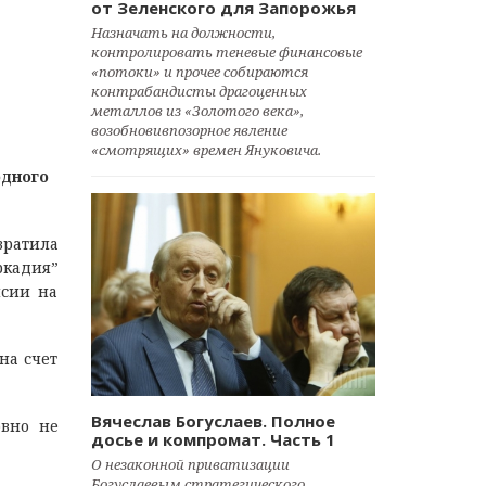
от Зеленского для Запорожья
Назначать на должности,
контролировать теневые финансовые
«потоки» и прочее собираются
контрабандисты драгоценных
металлов из «Золотого века»,
возобновивпозорное явление
«смотрящих» времен Януковича.
одного
вратила
ркадия”
нсии на
на счет
Вячеслав Богуслаев. Полное
овно не
досье и компромат. Часть 1
О незаконной приватизации
Богуслаевым стратегического