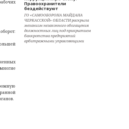
рабочих
Правоохранители
бездействуют
ГО «САМООБОРОНА МАЙДАНА
ЧЕРКАССКОЙ» ОБЛАСТИ раскрыла
механизм незаконного обогащения
должностных лиц под прикрытием
оборот:
банкротства предприятий
арбитражными управляющими
большей
аченных
 многие
громную
транной
ганов.