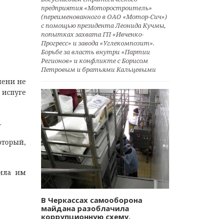
предприятия «Моторостроитель»
(переименованного в ОАО «Мотор-Сич»)
с помощью президента Леонида Кучмы,
попытках захвата ГП «Ивченко-
Прогресс» и завода «Углекомпозит».
Борьбе за власть внутри «Партии
Регионов» и конфликте с Борисом
Петровым и братьями Кальцевыми
мени не
 испуге
.
оторый,
вила им
В Черкассах самооборона
майдана разоблачила
коррупционную схему.