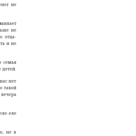
енег не
оминает
льше не
о отца-
ть и не
о семья
 детей.
нас нет
о такой
 вечера
еле-еле
ю, не в