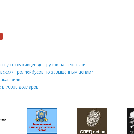
асы у сослуживцев до трупов на Пересыпи
овских» троллейбусов по завышенным ценам?
аакашвили
е в 70000 долларов