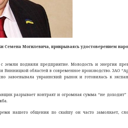
и Семена Могилевича, прикрываясь удостоверением нар
с земли подняли предприятие. Молодость и энергия пре
и Винницкой областей в современное производство. ЗАО “А
нно завоевывала украинский рынок и готовилась к экспа
тавщик разрывает контракт и огромная сумма “не доходит” 
жба.
емя нашего общения по скайпу он часто замолкает, сл