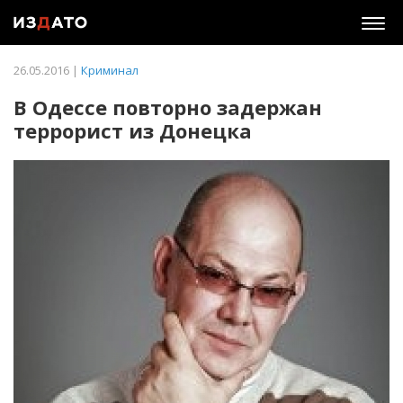
Togg
navig
26.05.2016 |
Криминал
В Одессе повторно задержан
террорист из Донецка