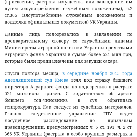
(присвоение, растрата имущества или завладение им
путем злоупотребления служебным положением), ч.2
ст.366 (злоупотребление служебным положением и
подделки официальных документов) УК Украины.
Данные лица подозревались в завладении по
предварительному сговору со служебными лицами
Министерства аграрной политики Украины средствами
Аграрного фонда Украины в сумме более 521 млн грн,
которые были предназначены для закупки сахара.
Спустя полтора месяца,
в середине ноября 2015 года
Апелляционный суд Киева
взял под стражу бывшего
директора Аграрного фонда по подозрению в растрате
521 миллиона гривен. С ходатайством об аресте
бывшего топ-чиновника в суд обратилась
генпрокуратура. Как следует из судебных материалов,
Главное следственное управление ГПУ ведет
досудебное расследование по признакам
правонарушений, предусмотренных ч. 5 ст. 191, ч. 2 ст.
366 УК Украины (растрата в особо крупных размерах и