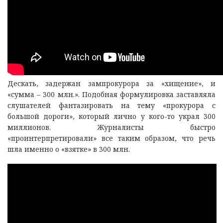
Дескать, задержан зампрокурора за «хищение», и
«сумма – 300 млн.». Подобная формулировка заставляла
слушателей фантазировать на тему «прокурора с
большой дороги», который лично у кого-то украл 300
миллионов. Журналисты быстро
«проинтерпретировали» все таким образом, что речь
шла именно о «взятке» в 300 млн.