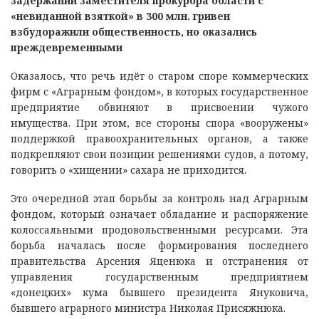
задержании заместителя прокурора области с
«невиданной взяткой» в 300 млн. гривен
взбудоражили общественность, но оказались
преждевременными
Оказалось, что речь идёт о старом споре коммерческих
фирм с «Аграрным фондом», в которых государственное
предприятие обвиняют в присвоении чужого
имущества. При этом, все стороны спора «вооружены»
поддержкой правоохранительных органов, а также
подкрепляют свои позиции решениями судов, а потому,
говорить о «хищении» сахара не приходится.
Это очередной этап борьбы за контроль над Аграрным
фондом, который означает обладание и распоряжение
колоссальными продовольственными ресурсами. Эта
борьба началась после формирования последнего
правительства Арсения Яценюка и отстранения от
управления государственным предприятием
«донецких» кума бывшего президента Януковича,
бывшего аграрного министра Николая Присяжнюка.