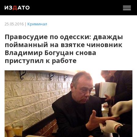
Togg
navig
25.05.2016 |
Криминал
Правосудие по одесски: дважды
пойманный на взятке чиновник
Владимир Богуцан снова
приступил к работе