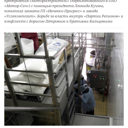
предприятия «Моторостроитель» (переименованного в ОАО
«Мотор-Сич») с помощью президента Леонида Кучмы,
попытках захвата ГП «Ивченко-Прогресс» и завода
«Углекомпозит». Борьбе за власть внутри «Партии Регионов» и
конфликте с Борисом Петровым и братьями Кальцевыми