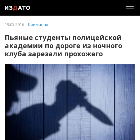
Togg
navig
19.05.2016 |
Криминал
Пьяные студенты полицейской
академии по дороге из ночного
клуба зарезали прохожего