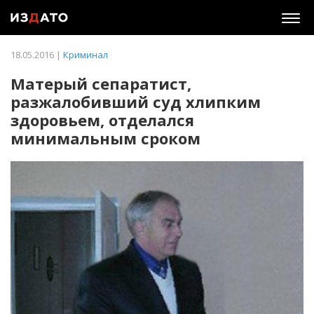
Togg
navig
18.05.2016 |
Криминал
Матерый сепаратист,
разжалобивший суд хлипким
здоровьем, отделался
минимальным сроком