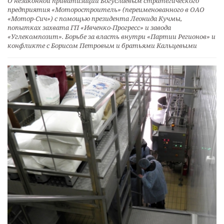
О незаконной приватизации Богуслаевым стратегического
предприятия «Моторостроитель» (переименованного в ОАО
«Мотор-Сич») с помощью президента Леонида Кучмы,
попытках захвата ГП «Ивченко-Прогресс» и завода
«Углекомпозит». Борьбе за власть внутри «Партии Регионов» и
конфликте с Борисом Петровым и братьями Кальцевыми