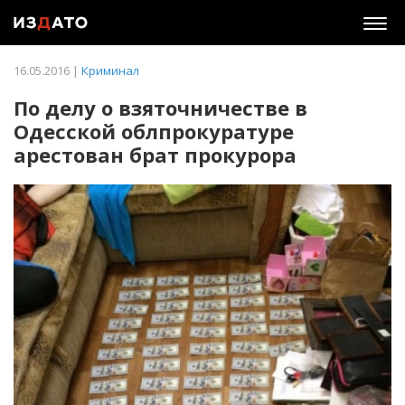
Togg
navig
16.05.2016 |
Криминал
По делу о взяточничестве в
Одесской облпрокуратуре
арестован брат прокурора