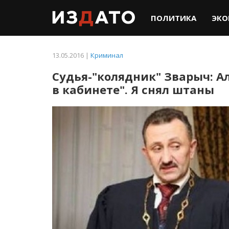
ПОЛИТИКА
ЭКО
13.05.2016 |
Криминал
Судья-"колядник" Зварыч: А
в кабинете". Я снял штаны