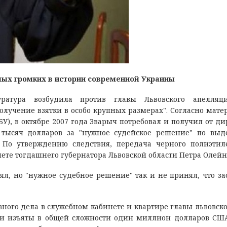
мых громких в истории современной Украины
ратура возбудила против главы Львовского апелляци
олучение взятки в особо крупных размерах". Согласно мате
), в октябре 2007 года Зварыч потребовал и получил от ди
 тысяч долларов за "нужное судейское решение" по вы
. По утверждению следствия, передача черного полиэтил
нете тогдашнего губернатора Львовской области Петра Олей
ял, но "нужное судебное решение" так и не принял, что за
ного дела в служебном кабинете и квартире главы львовско
 и изъяты в общей сложности один миллион долларов СШ