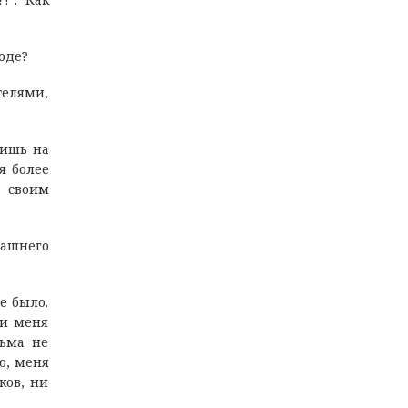
боде?
телями,
дишь на
я более
 своим
машнего
е было.
ли меня
рьма не
ю, меня
ков, ни