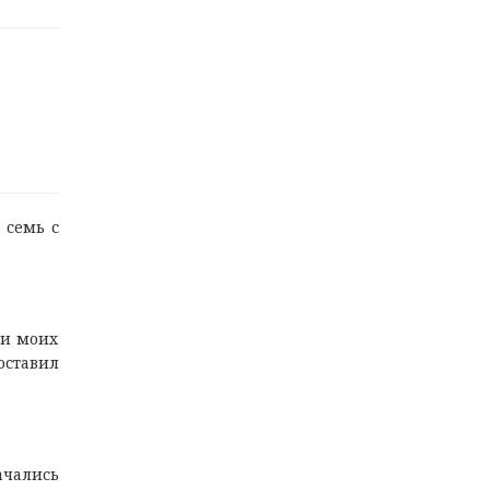
 семь с
ли моих
оставил
ачались