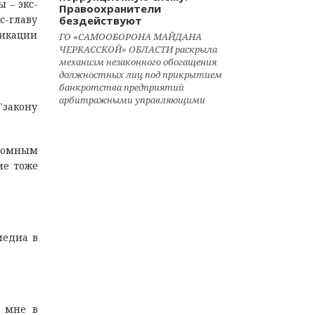
 – экс-
Правоохранители
с-главу
бездействуют
фикации
ГО «САМООБОРОНА МАЙДАНА
ЧЕРКАССКОЙ» ОБЛАСТИ раскрыла
механизм незаконного обогащения
должностных лиц под прикрытием
банкротства предприятий
арбитражными управляющими
"закону
громным
ме тоже
медиа в
о мне в