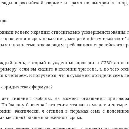
дежды в российской тюрьме и грамотно выстроила пиар,
прос.
ловный кодекс Украины относительно усовершенствования 
заключения в срок наказания, который в быту называют "
ным и полностью отвечающим требованиям европейского пр
каждый день, который осужденные провели в СИЗО до вы
примеру, если вы сидите в колонии три года, а до того отс
я к четырем, и получается, что в сумме вы отсидели семь ле
ко-юридическая формула?
 лет лишения свободы. На момент оглашения приговор
По "закону Савченко" это считается как семь лет и четыре 
онии. Фактически, я отсидел в тюрьмах семь с половиной
емь месяцев больше положенного срока.
ли нам завтра идти на люстрацию, а многим на пенсию?