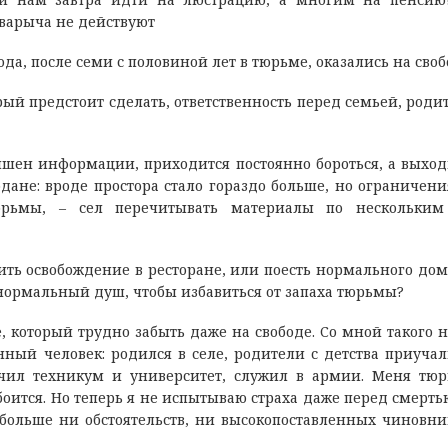
Зварыча не действуют
года, после семи с половиной лет в тюрьме, оказались на сво
рый предстоит сделать, ответственность перед семьей, роди
ишен информации, приходится постоянно бороться, а выхо
одане: вроде простора стало гораздо больше, но ограничени
юрьмы, – сел перечитывать материалы по нескольким
тить освобождение в ресторане, или поесть нормального до
 нормальный душ, чтобы избавиться от запаха тюрьмы?
 который трудно забыть даже на свободе. Со мной такого н
ный человек: родился в селе, родители с детства приуча
ончил техникум и университет, служил в армии. Меня тю
е боится. Но теперь я не испытываю страха даже перед смерть
ь больше ни обстоятельств, ни высокопоставленных чиновни