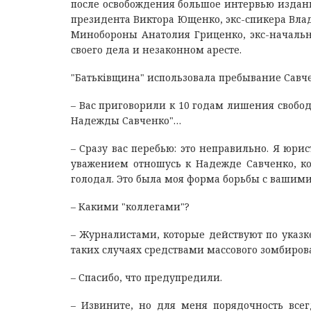
после освобождения большое интервью издани
президента Виктора Ющенко, экс-спикера Вла
Минобороны Анатолия Гриценко, экс-начальн
своего дела и незаконном аресте.
"Батьківщина" использовала пребывание Савч
– Вас приговорили к 10 годам лишения свобо
Надежды Савченко"…
– Сразу вас перебью: это неправильно. Я юр
уважением отношусь к Надежде Савченко, ко
голодал. Это была моя форма борьбы с вашими
– Какими "коллегами"?
– Журналистами, которые действуют по указк
таких случаях средствами массового зомбиров
– Спасибо, что предупредили.
– Извините, но для меня порядочность все