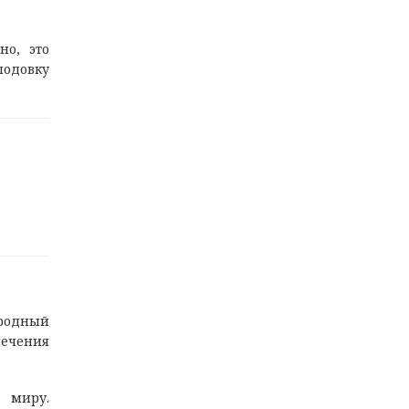
но, это
лодовку
ародный
печения
у миру.