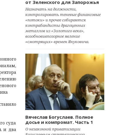
от Зеленского для Запорожья
Назначать на должности,
контролировать теневые финансовые
«потоки» и прочее собираются
контрабандисты драгоценных
металлов из «Золотого века»,
возобновивпозорное явление
«смотрящих» времен Януковича.
онного
риалам,
ректора
делению
енового
ника
ставило
Вячеслав Богуслаев. Полное
досье и компромат. Часть 1
го суда
О незаконной приватизации
А и два
Богуслаевым стратегического