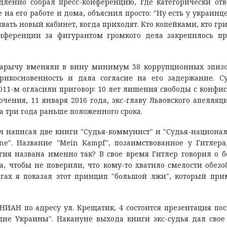
енно собрал пресс-конференцию, где категорически отв
 его работе и дома, объяснил просто: "Ну есть у украинце
ивать новый кабинет, когда приходят. Кто копейками, кто гр
онференции за фигурантом громкого дела закрепилось п
варычу вменяли в вину минимум 38 коррупционных эпизо
рикосновенность и дала согласие на его задержание. С
2011-м огласили приговор: 10 лет лишения свободы с конфи
чения, 11 января 2016 года, экс-главу Львовского апелляц
а три года раньше положенного срока.
ч написал две книги "Судья-коммунист" и "Судья-национал
ne". Название "Mein Kampf", позаимствованное у Гитлера
гия названа именно так? В свое время Гитлер говорил о 
а, чтобы не поверили, что кому-то хватило смелости обезо
нигах я показал этот принцип "большой лжи", который пр
УНИАН по адресу ул. Крещатик, 4 состоится презентация по
дие Украины". Накануне выхода книги экс-судья дал свое