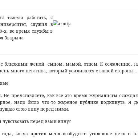
я тяжело работать, я
ниверситет, служил в
0-х, во время службы в
ря Зварыча
 близкими: женой, сыном, мамой, отцом. К сожалению, за
чень много негатива, который усиливался с вашей стороны…
рвые.
. Не представляете, как все это время журналисты осажда
рное, надо было что-то жареное публике подкинуть. Я д
ощущаю свою вину перед ними.
 чувствовать перед вами вину?
8 года, когда против меня возбудили уголовное дело и н