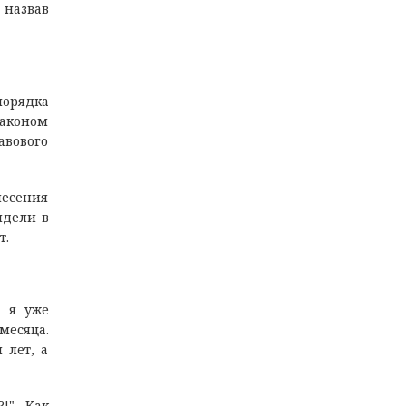
 назвав
порядка
законом
авового
несения
идели в
т.
а я уже
месяца.
 лет, а
!". Как