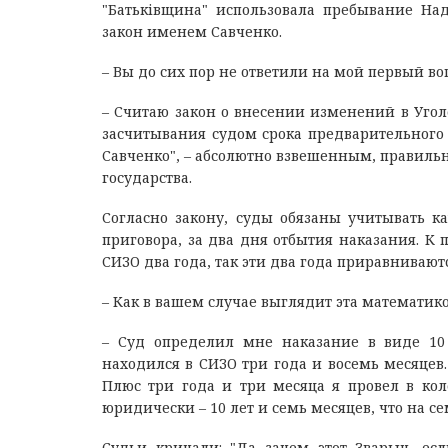
"Батьківщина" использовала пребывание На
закон именем Савченко.
– Вы до сих пор не ответили на мой первый во
– Считаю закон о внесении изменений в Уго
засчитывания судом срока предварительного 
Савченко", – абсолютно взвешенным, правиль
государства.
Согласно закону, суды обязаны учитывать 
приговора, за два дня отбытия наказания. К 
СИЗО два года, так эти два года приравниваютс
– Как в вашем случае выглядит эта математи
– Суд определил мне наказание в виде 10
находился в СИЗО три года и восемь месяцев. 
Плюс три года и три месяца я провел в кол
юридически – 10 лет и семь месяцев, что на с
Судьи кричали: "Да зачем этот Зварыч, ес