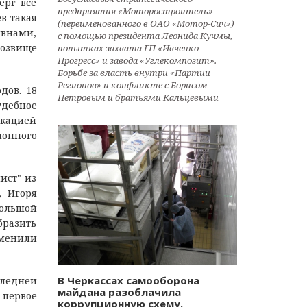
ерг все
предприятия «Моторостроитель»
в такая
(переименованного в ОАО «Мотор-Сич»)
ивнами,
с помощью президента Леонида Кучмы,
розвище
попытках захвата ГП «Ивченко-
Прогресс» и завода «Углекомпозит».
Борьбе за власть внутри «Партии
Регионов» и конфликте с Борисом
дов. 18
Петровым и братьями Кальцевыми
удебное
скацией
ионного
ист" из
, Игоря
большой
бразить
именили
В Черкассах самооборона
следней
майдана разоблачила
 первое
коррупционную схему.