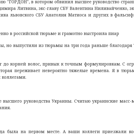
ю "ГОРДОН", в котором обвинил высшее руководство страны
димира Литвина, экс-главу СБУ Валентина Ниливайченко, эк
ика львовского СБУ Анатолия Матиоса и других в фальси
енко в российской тюрьме и грамотно выстроила пиар
ды, но выпустили из тюрьмы на три года раньше благодаря 
ист до корней волос, привык к точным формулировкам. С о
торая переживает невероятно тяжелые времена. Я в тюрь
 коллегами.
е высшего руководства Украины. Считаю украинские масс-
ания.
гда была на первом месте. А ваши коллеги приезжали к