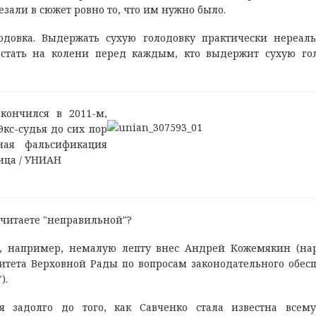
езали в сюжет ровно то, что им нужно было.
одовка. Выдержать сухую голодовку практически нереаль
стать на колени перед каждым, кто выдержит сухую го
кончился в 2011-м,
Экс-судья до сих пор
ная фальсификация
ица / УНИАН
считаете "неправильной"?
й, например, немалую лепту внес Андрей Кожемякин (н
митета Верховной Рады по вопросам законодательного обес
).
я задолго до того, как Савченко стала известна всем