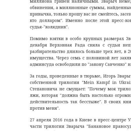
миллиона гривен наличными. Зварыч немедл
обвинения, а миллионные суммы, найденные на
привычка, только прошу вас не смейтесь, засе
кто долларом". Именно после этой пресс-к
судья-"колядник".
Помимо взятки в особо крупных размерах З
декабря Верховная Рада сняла с судьи неп
разбирательство длилось больше трех лет, в 
имущества. Через семь с половиной лет заклю
админсуда освободили по "закону Савченко" н
За годы, проведенные в тюрьме, Игорь Звары
собственной трилогии "Mein Kampf in Ukrai
Степановича не смущает: "Почему моя трило
лжи, которая "должна быть настолько огромн
действительность так бесстыже". В своих к
против меня".
27 апреля 2016 года в Киеве в пресс-центре 
части трилогии Зварыча "Банановое правосу