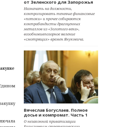
от Зеленского для Запорожья
Назначать на должности,
контролировать теневые финансовые
«потоки» и прочее собираются
контрабандисты драгоценных
металлов из «Золотого века»,
возобновивпозорное явление
«смотрящих» времен Януковича.
закупке
 Едином
закупку
Вячеслав Богуслаев. Полное
досье и компромат. Часть 1
ключала
О незаконной приватизации
Богуслаевым стратегического