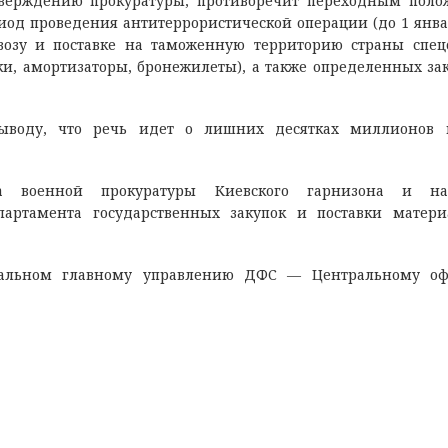
утверждению прокуратуры, противоречит переходным пол
риод проведения антитеррористической операции (до 1 янва
возу и поставке на таможенную территорию страны спец
, амортизаторы, бронежилеты), а также определенных за
ыводу, что речь идет о лишних десятках миллионов г
ра военной прокуратуры Киевского гарнизона и на
артамента государственных закупок и поставки матер
нальном главному управлению ДФС — Центральному оф