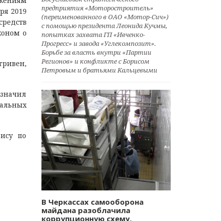
ожениям
предприятия «Моторостроитель»
ря 2019
(переименованного в ОАО «Мотор-Сич»)
средств
с помощью президента Леонида Кучмы,
коном о
попытках захвата ГП «Ивченко-
Прогресс» и завода «Углекомпозит».
Борьбе за власть внутри «Партии
Регионов» и конфликте с Борисом
ривен,
Петровым и братьями Кальцевыми
значил
иальных
ису по
В Черкассах самооборона
майдана разоблачила
коррупционную схему.