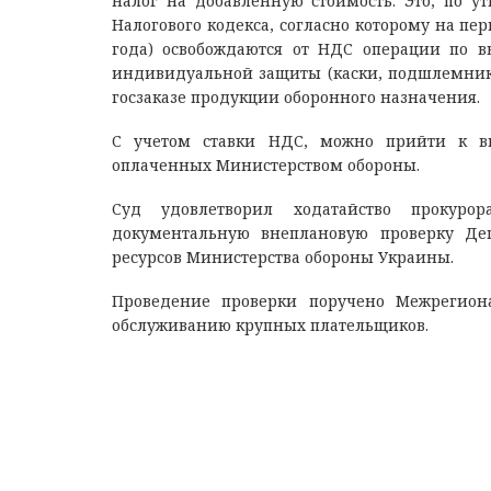
налог на добавленную стоимость. Это, по 
Налогового кодекса, согласно которому на пе
года) освобождаются от НДС операции по в
индивидуальной защиты (каски, подшлемники
госзаказе продукции оборонного назначения.
С учетом ставки НДС, можно прийти к в
оплаченных Министерством обороны.
Суд удовлетворил ходатайство прокуро
документальную внеплановую проверку Деп
ресурсов Министерства обороны Украины.
Проведение проверки поручено Межрегио
обслуживанию крупных плательщиков.