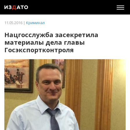
Togg
navig
11.05.2016 |
Криминал
Нацгосслужба засекретила
материалы дела главы
Госэкспортконтроля