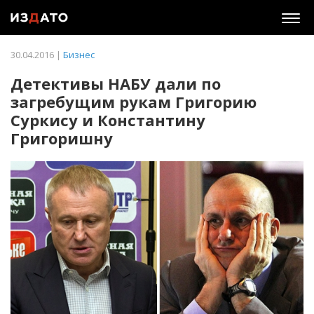
Togg
navig
30.04.2016 |
Бизнес
Детективы НАБУ дали по
загребущим рукам Григорию
Суркису и Константину
Григоришну