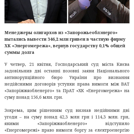
Менеджеры олигархов из «Запорожьеоблэнерго»
пытались вывести 346,2 млн гривен в частную фирму
ХК «Энергомережа», вернув государству 0,1% общей
суммы долга
У четвер, 21 квітня, Господарський суд міста Києва
задовільнив дві останні позовні заяви Національного
антикорупційного бюро України про визнання
недійсними договорів уступки права вимоги між ВАТ
«Запоріжжяобленерго» та ПрАТ «ХК «Енергомережа» на
суму понад 156,6 млн. грн.
Зокрема, цим рішенням суд визнав недійними дві
угоди – на суму понад 42,3 млн грн і 114,3 млн. грн,
якими «Запоріжжяобленерго» відступило
«Енергомережі» право вимоги боргу за електроенергію