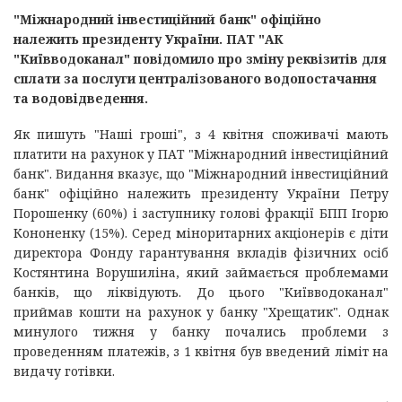
"Міжнародний інвестиційний банк" офіційно
належить президенту України. ПАТ "АК
"Київводоканал" повідомило про зміну реквізитів для
сплати за послуги централізованого водопостачання
та водовідведення.
Як пишуть "Наші гроші", з 4 квітня споживачі мають
платити на рахунок у ПАТ "Міжнародний інвестиційний
банк". Видання вказує, що "Міжнародний інвестиційний
банк" офіційно належить президенту України Петру
Порошенку (60%) і заступнику голові фракції БПП Ігорю
Кононенку (15%). Серед міноритарних акціонерів є діти
директора Фонду гарантування вкладів фізичних осіб
Костянтина Ворушиліна, який займається проблемами
банків, що ліквідують. До цього "Київводоканал"
приймав кошти на рахунок у банку "Хрещатик". Однак
минулого тижня у банку почались проблеми з
проведенням платежів, з 1 квітня був введений ліміт на
видачу готівки.