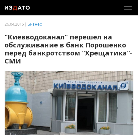
Togg
navig
26.04.2016 |
Бизнес
"Киевводоканал" перешел на
обслуживание в банк Порошенко
перед банкротством "Хрещатика"-
СМИ