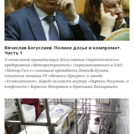
Вячеслав Богуслаев. Полное досье и компромат.
Часть 1
О незаконной приватизации Богуслаевым стратегического
предприятия «Моторостроитель» (переименованного в ОАО
«Мотор-Сич») с помощью президента Леонида Кучмы,
попытках захвата ГП «Ивченко-Прогресс» и завода
«Углекомпозит». Борьбе за власть внутри «Партии Регионов» и
конфликте с Борисом Петровым и братьями Кальцевыми