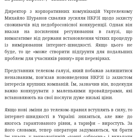
Директор з корпоративних комунікацій Укртелекому
Михайло Шуранов схвалив зусилля НКРЗІ щодо захисту
споживачів від недобросовісної конкуренції. Однак він
вказав на посилення регулювання в галузі, що
вимагатиме від держави встановлення чітких процедур
із вимірювання інтернет-швидкості. Якщо цього не
буде, то це «може створити підґрунтя для подальших
проблем для учасників ринку» при перевірках.
Представник телеком-галузі, який побажав залишитися
неназваним, пов’язав нововведення НКРЗІ із захистом
інтересів крупних компаній. Їм, зазначив він, подекуди
важко конкурувати з маленькими провайдерами, які
встановлюють на свої послуги дуже низькі ціни.
Якщо нові зміни до телеком-правил вступлять в силу, то
інтернет-швидкості в Україні знизяться, але вже до
якогось гарантованого рівня, а тарифи – виростуть. За
його словами, тепер оператори задумаються, чи брати
їм участь у технологічній «гонці озброєнь» і вкладати