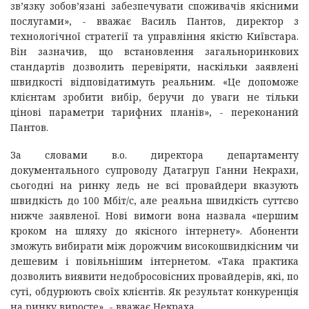
зв’язку зобов’язані забезпечувати споживачів якісними
послугами», - вважає Василь Пантов, директор з
технологічної стратегії та управління якістю Київстара.
Він зазначив, що встановлення загальноринкових
стандартів дозволить перевіряти, наскільки заявлені
швидкості відповідатимуть реальним. «Це допоможе
клієнтам зробити вибір, беручи до уваги не тільки
цінові параметри тарифних планів», - переконаний
Пантов.
За словами в.о. директора департаменту
документального супроводу Датагруп Ганни Некрахи,
сьогодні на ринку ледь не всі провайдери вказують
швидкість до 100 Мбіт/с, але реальна швидкість суттєво
нижче заявленої. Нові вимоги вона назвала «першим
кроком на шляху до якісного інтернету». Абоненти
зможуть вибирати між дорожчим високошвидкісним чи
дешевим і повільнішим інтернетом. «Така практика
дозволить виявити недобросовісних провайдерів, які, по
суті, обдурюють своїх клієнтів. Як результат конкуренція
на ринку виросте», - вважає Некраха.