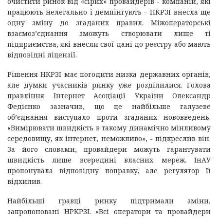
очистити ринок від «сірих» провайдерів - компаній, які
працюють нелегально і демпінгують – НКРЗІ внесла ще
одну зміну до згаданих правил. Міжоператорські
взаємоз’єднання зможуть створювати лише ті
підприємства, які внесли свої дані до реєстру або мають
відповідні ліцензії.
Рішення НКРЗІ має погодити низка державних органів,
але думки учасників ринку уже розділилися. Голова
правління Інтернет Асоціації України Олександр
Федієнко зазначив, що це найбільше галузеве
об’єднання виступало проти згаданих нововведень.
«Вимірювати швидкість в такому динамічно мінливому
середовищу, як інтернет, неможливо», - підкреслив він.
За його словами, провайдери можуть гарантувати
швидкість лише всередині власних мереж. ІнАУ
пропонувала відповідну поправку, але регулятор її
відхилив.
Найбільші гравці ринку підтримали зміни,
запропоновані НРКРЗІ. «Всі оператори та провайдери