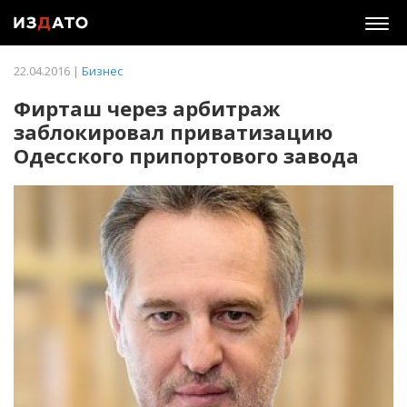
Togg
navig
22.04.2016 |
Бизнес
Фирташ через арбитраж
заблокировал приватизацию
Одесского припортового завода