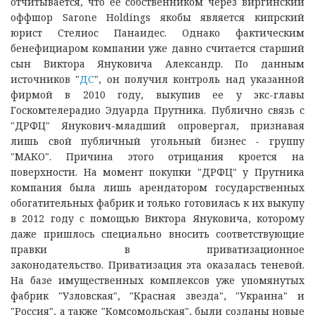
отчитывается, что ее собственником через виргинский
оффшор Sarone Holdings якобы является кипрский
юрист Стелиос Панаидес. Однако фактическим
бенефициаром компании уже давно считается старший
сын Виктора Януковича Александр. По данным
источников "
ДС
", он получил контроль над указанной
фирмой в 2010 году, выкупив ее у экс-главы
Госкомтелерадио Эдуарда Прутника. Публично связь с
"ДРФЦ" Янукович-младший опровергал, признавая
лишь свой публичный угольный бизнес - группу
"МАКО". Причина этого отрицания кроется на
поверхности. На момент покупки "ДРФЦ" у Прутника
компания была лишь арендатором государственных
обогатительных фабрик и только готовилась к их выкупу
в 2012 году с помощью Виктора Януковича, которому
даже пришлось специально вносить соответствующие
правки в приватизационное
законодательство. Приватизация эта оказалась теневой.
На базе имущественных комплексов уже упомянутых
фабрик "Узловская", "Красная звезда", "Украина" и
"Россия", а также "Комсомольская", были созданы новые