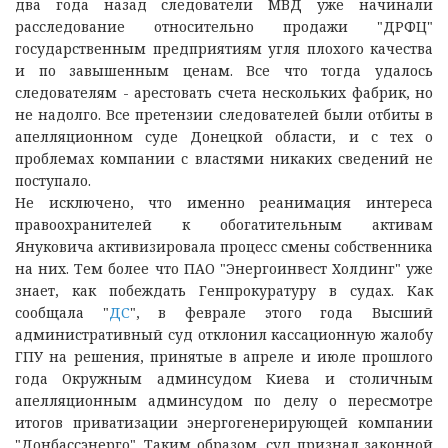
два года назад следователи МВД уже начинали
расследование относительно продажи "ДРФЦ"
государственным предприятиям угля плохого качества
и по завышенным ценам. Все что тогда удалось
следователям - арестовать счета нескольких фабрик, но
не надолго. Все претензии следователей были отбиты в
апелляционном суде Донецкой области, и с тех о
проблемах компании с властями никаких сведений не
поступало.
Не исключено, что именно реанимация интереса
правоохранителей к обогатительным активам
Януковича активизировала процесс смены собственника
на них. Тем более что ПАО "Энергоинвест Холдинг" уже
знает, как побеждать Генпрокуратуру в судах. Как
сообщала "
ДС
", в феврале этого года Высший
административный суд отклонил кассационную жалобу
ГПУ на решения, принятые в апреле и июле прошлого
года Окружным админсудом Киева и столичным
апелляционным админсудом по делу о пересмотре
итогов приватизации энергогенерирующей компании
"Донбассэнерго". Таким образом, суд признал законной