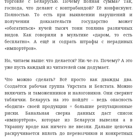
торговле с Беларусью. Почему полная сумма? Так,
господа, что делают с контрабандой? Её конфискуют.
Полностью. То есть при выявлении нарушений и
получении доказательств государство может
«обогатиться» кучей тысяч тонн топлива различных
видов. Как говорили в мультике «даром, то есть
бесплатно». А ещё и содрать штрафы с нерадивых
«импортёров».
Но, читаем выше: что делается? Ни-че-го. Почему? А это
уже пусть каждый из читателей сам додумает.
Что можно сделать? Всё просто как дважды два.
Создаётся рабочая группа Укрстата и Белстата. Можно
включить и таможенников и налоговиков. Они сверяют
таблички. Беларусь на это пойдёт – ведь опасность
«бодяги» своей продукции = большие репутационные
риски. Банальная сверка данных даст список
«импортёров», которые из Беларуси вывезли а в
Украину вроде как ничего не ввезли. Дальше цепочка
раскручивается вплоть до перевозчиков и конкретных