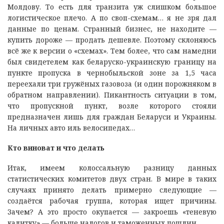
Молдову. То есть для транзита уж слишком большое
логистическое плечо. А по своп-схемам… я не зря дал
данные по ценам. Странный бизнес, не находите —
купить дороже — продать дешевле. Поэтому склоняюсь
всё же к версии о «схемах». Тем более, что сам намедни
был свидетелем как беларуско-украинскую границу на
пункте пропуска в чернобыльской зоне за 1,5 часа
переехали три гружёных газовоза (и один порожняком в
обратном направлении). Пикантность ситуации в том,
что пропускной пункт, возле которого стояли
предназначен лишь для граждан Беларуси и Украины.
На личных авто иль велосипедах…
Кто виноват и что делать
Итак, имеем колоссальную разницу данных
статистических комитетов двух стран. В мире в таких
случаях принято делать примерно следующие —
создаётся рабочая группа, которая ищет причины.
Зачем? А это просто окупается — закроешь «теневую
калитку» — больше налогов и таможенных пошлин.