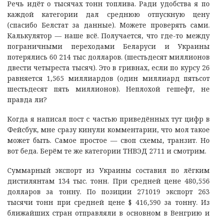
Речь идёт о тысячах тонн топлива. Ради удобства я по
каждой категории дал среднюю отпускную цену
(спасибо Белстат за данные). Можете проверять сами.
Калькулятор — наше всё. Получается, что где-то между
пограничными переходами Беларуси и Украины
потерялись 60 214 тыс долларов. (шестьдесят миллионов
двести четыреста тысяч). Это в гривнах, если по курсу 26
равняется 1,565 миллиардов (один миллиард пятьсот
шестьдесят пять миллионов). Неплохой гешефт, не
правда ли?
Когда я написал пост с частью приведённых тут цифр в
Фейсбук, мне сразу кинули комментарии, что мол такое
может быть. Самое простое — своп схемы, транзит. Но
вот беда. Берём те же категории ТНВЭД 2711 и смотрим.
Суммарный экспорт из Украины составил по лёгким
дистилянтам 134 тыс. тонн. При средней цене 480,556
долларов за тонну. По позиции 271019 экспорт 263
тысячи тонн при средней цене $ 416,590 за тонну. Из
ближайших стран отправляли в основном в Венгрию и