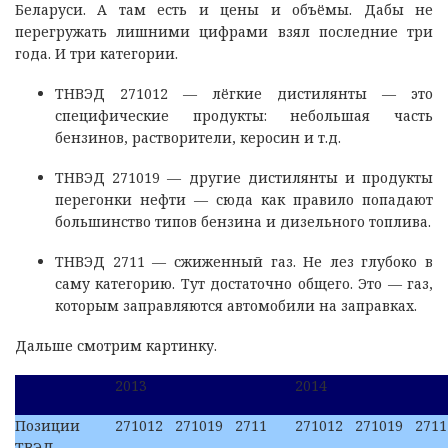
Беларуси. А там есть и цены и объёмы. Дабы не
перегружать лишними цифрами взял последние три
года. И три категории.
ТНВЭД 271012 — лёгкие дистилянты — это
специфические продукты: небольшая часть
бензинов, растворители, керосин и т.д.
ТНВЭД 271019 — другие дистилянты и продукты
перегонки нефти — сюда как правило попадают
большинство типов бензина и дизельного топлива.
ТНВЭД 2711 — сжиженный газ. Не лез глубоко в
саму категорию. Тут достаточно общего. Это — газ,
которым заправляются автомобили на заправках.
Дальше смотрим картинку.
2013
2014
Позиции
271012
271019
2711
271012
271019
2711
ТВЭД