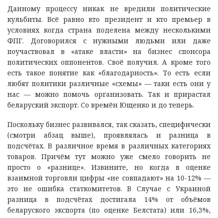
Данному процессу никак не вредили политические
кульбиты. Всё равно кто президент и кто премьер в
условиях когда страна поделена между несколькими
ФПГ. Договорился с нужными людьми или даже
поучаствовал в «атаке власти» на бизнес спонсора
политических оппонентов. Своё получил. А кроме того
есть такое понятие как «благодарность». То есть если
любят политики различные «схемы» — таки есть они у
нас — можно помочь организовать. Так и прирастал
беларуский экспорт. Со времён Ющенко и до теперь.
Поскольку бизнес развивался, так сказать, специфически
(смотри абзац выше), проявлялась и разница в
подсчётах. В различное время в различных категориях
товаров. Причём тут можно уже смело говорить не
просто о «разнице». Извините, но когда в оценке
взаимной торговли цифры «не совпадают» на 10-12% —
это не ошибка статкомитетов. В Случае с Украиной
разница в подсчётах достигала 14% от объёмов
беларуского экспорта (по оценке Белстата) или 16,3%,