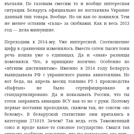
въехали. По газовым смесям то и вообще интересная
ситуация. Беларусь официально не поставляла Украине
данный тип товара. Вообще. Но он как-то появился. Тем
не менее оставим «газы» за скобками. Как и весь 2013
год — дела минувшие.
Переходим к 2014-му. Уже интересней. Соотношение
цифр в сравнении изменилось. Вместо сотен тысяч тонн
речь пошла уже о единицах. Да и «знак» разницы
поменялся. Что, в принципе логично. Особенно по
«лёгким дистилянтам». Именно в 2014 году Беларусь
выкидывала РФ с украинского рынка авиатоплива. Но
вот беда, на апрель месяц топливо РТ-1 производства
«Нафтан» не было сертифицировано и
стандартизировано. Да и показывать России, что ты
готов заправить авиацию ВСУ как-то не с руки. Поэтому
первые поставки проходили, скажем так, не совсем «по
белому». В беларуской статистике они прятались в
категории 271019. Зачем? Так ведь есть Таможенный
союз и вроде какое-то союзное государство. Смысл так
открыто сообщать союзнику, что ты помогаешь его чуть-