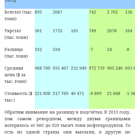
Белстат (тыс.
893
2087
742
2 702
156
тонн)
Укрстат
561
1753
163
749
2678
164
(тыс. тонн)
Разница
332
334
-7
24
-8
(тыс. тонн)
Средняя
968 700
951 407
252 949
972 759
903 246
695 
цена ($ за
тыс. тонн)
Стоимость ($
321 608
317 769
40 471
-6 809
21 668
-5 5
тыс.)
Обратим внимание на разницу в подсчётах. В 2013 году,
том самом рекордном, между двумя границами
потерялось от 660 до 820 тысяч тонн нефтепродуктов. То
есть из одной страны они выехали, в другую не