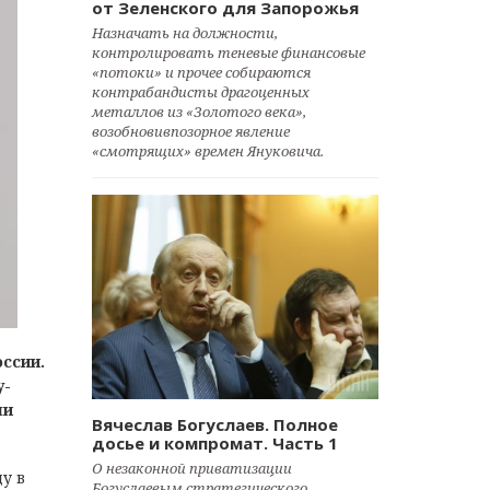
от Зеленского для Запорожья
Назначать на должности,
контролировать теневые финансовые
«потоки» и прочее собираются
контрабандисты драгоценных
металлов из «Золотого века»,
возобновивпозорное явление
«смотрящих» времен Януковича.
ссии.
у-
ли
Вячеслав Богуслаев. Полное
досье и компромат. Часть 1
О незаконной приватизации
ду в
Богуслаевым стратегического