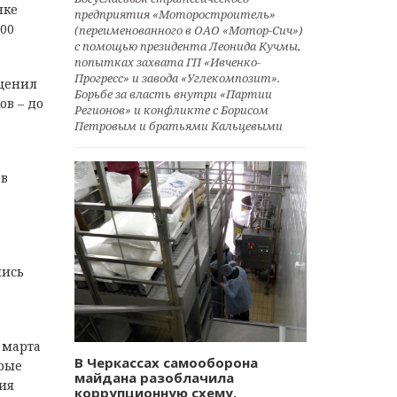
нке
предприятия «Моторостроитель»
400
(переименованного в ОАО «Мотор-Сич»)
с помощью президента Леонида Кучмы,
попытках захвата ГП «Ивченко-
Прогресс» и завода «Углекомпозит».
оценил
Борьбе за власть внутри «Партии
ов – до
Регионов» и конфликте с Борисом
Петровым и братьями Кальцевыми
ов
лись
 марта
В Черкассах самооборона
рые
майдана разоблачила
ия
коррупционную схему.