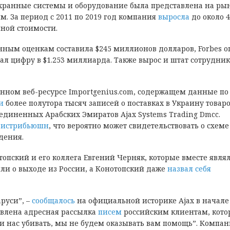
 охранные системы и оборудование была представлена на ры
м. За период с 2011 по 2019 год компания
выросла
до около 
ной стоимости.
нным оценкам составила $245 миллионов долларов, Forbes 
ал цифру в $1.253 миллиарда. Также вырос и штат сотрудник
ванном веб-ресурсе Importgenius.com, содержащем данные по
и
более полутора тысяч записей о поставках в Украину товар
единенных Арабских Эмиратов Ajax Systems Trading Dmcc.
Дистрибьюшн
, что вероятно может свидетельствовать о схеме
дения.
опский и его коллега Евгений Черняк, которые вместе явля
ли о выходе из России, а Конотопский даже
назвал себя
аруси”,
–
сообщалось
на официальной историке Ajax в начале
ствлена адресная рассылка
писем
российским клиентам, кото
и нас убивать, мы не будем оказывать вам помощь”.
Компан