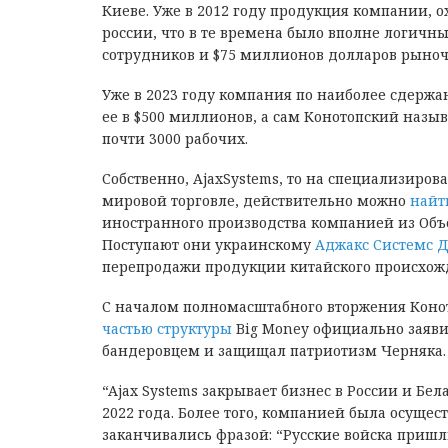
Киеве. Уже в 2012 году продукция компании,
россии, что в те времена было вполне логичны
сотрудников и $75 миллионов долларов рыноч
Уже в 2023 году компания по наиболее сдержа
ее в $500 миллионов, а сам Конотопский назыв
почти 3000 рабочих.
Собственно, AjaxSystems, то на специализиро
мировой торговле, действительно можно
найт
иностранного производства компанией из Объ
Поступают они украинскому
Аджакс Системс 
перепродажи продукции китайского происхож
С началом полномасштабного вторжения Конот
частью структуры
Big Money официально заяви
бандеровцем и защищал патриотизм Черняка.
“Ajax Systems закрывает бизнес в России и Бел
2022 года. Более того, компанией была осуще
заканчивались фразой:
“Русские войска пришл