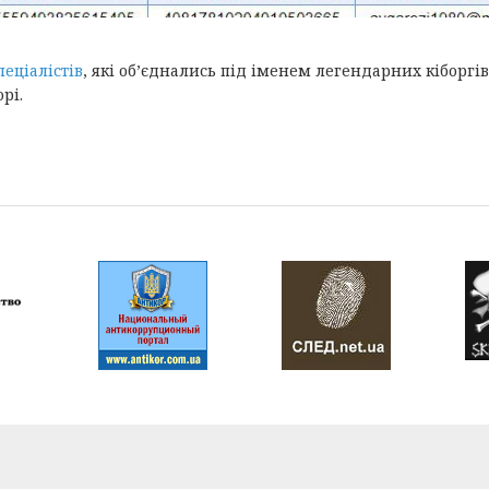
пеціалістів
, які об’єднались під іменем легендарних кіборгі
рі.