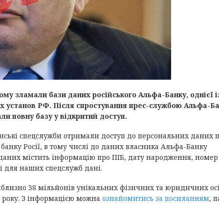
тому зламали бази даних російського Альфа-Банку, однієї і
их установ РФ. Після спростування прес-службою Альфа-Б
али повну базу у відкритий доступ.
аїнські спецслужби отримали доступ до персональних даних 
 банку Росії, в тому числі до даних власника Альфа-Банку
 даних містить інформацію про ПІБ, дату народження, номер
ні для наших спецслужб дані.
риблизно 38 мільйонів унікальних фізичних та юридичних осі
4 року. З інформацією можна
ознайомитись за посиланням
, 