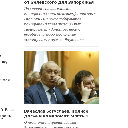
от Зеленского для Запорожья
Назначать на должности,
контролировать теневые финансовые
«потоки» и прочее собираются
контрабандисты драгоценных
металлов из «Золотого века»,
возобновивпозорное явление
«смотрящих» времен Януковича.
з
анку
понад
б. База
Вячеслав Богуслаев. Полное
досье и компромат. Часть 1
пароль
О незаконной приватизации
Богуслаевым стратегического