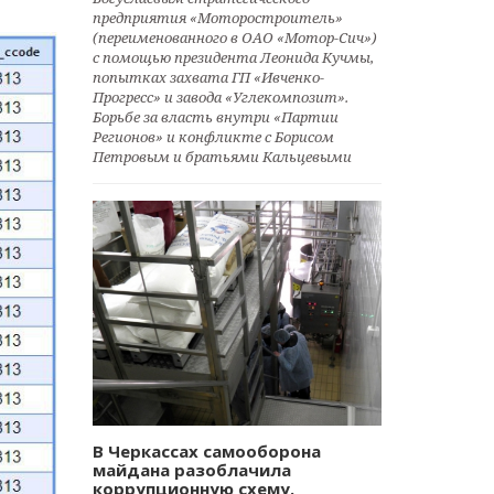
предприятия «Моторостроитель»
(переименованного в ОАО «Мотор-Сич»)
с помощью президента Леонида Кучмы,
попытках захвата ГП «Ивченко-
Прогресс» и завода «Углекомпозит».
Борьбе за власть внутри «Партии
Регионов» и конфликте с Борисом
Петровым и братьями Кальцевыми
В Черкассах самооборона
майдана разоблачила
коррупционную схему.