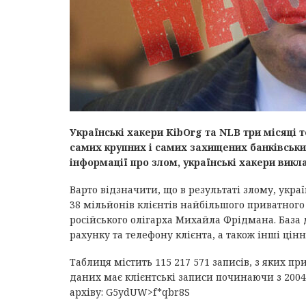
Українські хакери KibOrg та NLB три місяці 
самих крупних і самих захищених банківськ
інформації про злом, українські хакери викл
Варто відзначити, що в результаті злому, укр
38 мільйонів клієнтів найбільшого приватного
російського олігарха Михайла Фрідмана. База
рахунку та телефону клієнта, а також інші цін
Таблиця містить 115 217 571 записів, з яких п
даних має клієнтські записи починаючи з 200
архіву: G5ydUW>f*qbr8S