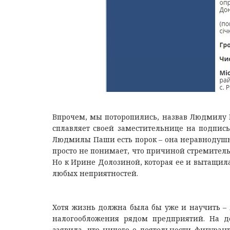
Впрочем, мы поторопились, назвав Людмилу П
сплавляет своей заместительнице на подпись
Людмилы Паши есть порок – она неравнодушна
просто не понимает, что причиной стремительн
Но к Ирине Долозиной, которая ее и вытащила 
любых неприятностей.
Хотя жизнь должна была бы уже и научить – 
налогообложения рядом предприятий. На до
заявила, что ничего о деятельности фигурант