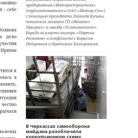
покойно
предприятия «Моторостроитель»
 – себе
(переименованного в ОАО «Мотор-Сич»)
с помощью президента Леонида Кучмы,
попытках захвата ГП «Ивченко-
Прогресс» и завода «Углекомпозит».
Волкова
Борьбе за власть внутри «Партии
ое дело
Регионов» и конфликте с Борисом
участия
Петровым и братьями Кальцевыми
о Ирины
тится в
илась в
лавить,
ецкими
итуация
 честно
 рычаги
В Черкассах самооборона
майдана разоблачила
уволены
коррупционную схему.