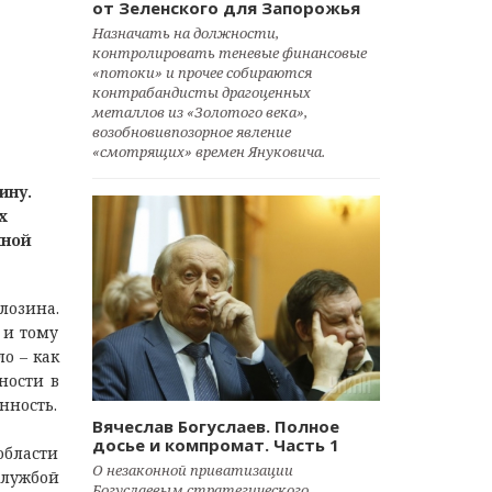
от Зеленского для Запорожья
Назначать на должности,
контролировать теневые финансовые
«потоки» и прочее собираются
контрабандисты драгоценных
металлов из «Золотого века»,
возобновивпозорное явление
«смотрящих» времен Януковича.
ину.
х
нной
лозина.
 и тому
о – как
ности в
нность.
Вячеслав Богуслаев. Полное
досье и компромат. Часть 1
области
О незаконной приватизации
службой
Богуслаевым стратегического