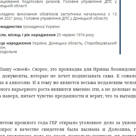
ашу «своей». Скорее, это прокладка для Ирины Леонидовн
 документы, которые не хочет подписывать сама. К сожал
 к алкоголю. И к тому же является весьма недалеким чело
ого карьерного роста являются именно эти, а не деловые ка
наверх, питает чувство преданности и верит, что та вытащи
летом прошлого года ГБР открыло уголовное дело за уклон
прос в качестве свидетеля была вызвана и Долозина, 
ов уголовного дела не знает, поскольку контроль их деяте