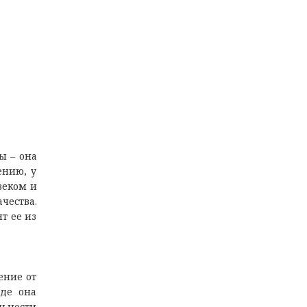
ы – она
ению, у
веком и
чества.
т ее из
ение от
где она
льности