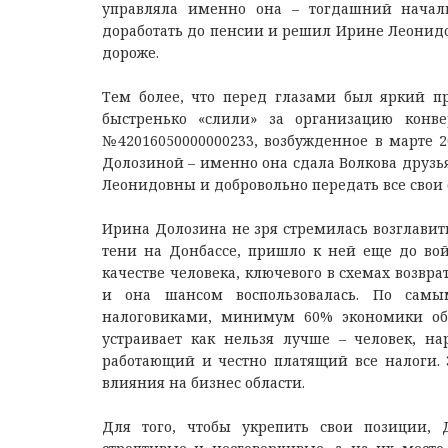
управляла именно она – тогдашний началь
доработать до пенсии и решил Ирине Леонидов
дороже.
Тем более, что перед глазами был яркий п
быстренько «слили» за организацию конве
№42016050000000233, возбужденное в марте 2
Долозиной – именно она сдала Волкова друзья
Леонидовны и добровольно передать все свои 
Ирина Долозина не зря стремилась возглавить
тени на Донбассе, пришло к ней еще до вой
качестве человека, ключевого в схемах возвра
и она шансом воспользовалась. По сам
налоговиками, минимум 60% экономики обл
устраивает как нельзя лучше – человек, на
работающий и честно платящий все налоги. 
влияния на бизнес области.
Для того, чтобы укрепить свои позиции, 