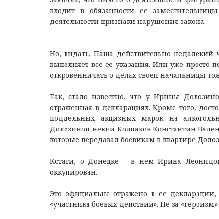
входит в обязанности ее заместительниц
деятельности признаки нарушения закона.
Но, видать, Паша действительно недалекий ч
выполняет все ее указания. Или уже просто п
откровенничать о делах своей начальницы тож
Так, стало известно, что у Ирины Долозин
отраженная в декларациях. Кроме того, дост
поддельных акцизных марок на алкогольн
Долозиной некий Колпаков Константин Вален
которые передавал боевикам в квартире Долоз
Кстати, о Донецке – в нем Ирина Леонидов
оккупирован.
Это официально отражено в ее декларации, н
«участника боевых действий». Не за «героизм