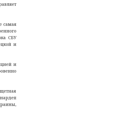
равляет
е самая
енного
вка СБУ
ецкой и
пцией и
ровенно
тщетная
 нардеп
краины,