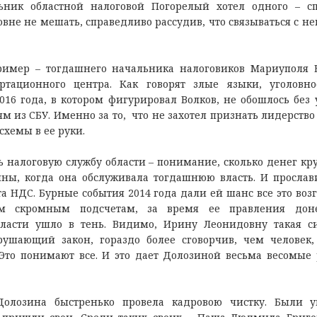
ник областной налоговой Погорелый хотел одного – с
не не мешать, справедливо рассудив, что связываться с ней
ример – тогдашнего начальника налоговиков Мариуполя 
ртационного центра. Как говорят злые языки, уголовн
016 года, в котором фигурировал Волков, не обошлось без 
м из СБУ. Именно за то, что не захотел признать лидерств
схемы в ее руки.
 налоговую службу области – понимание, сколько денег кру
ны, когда она обслуживала тогдашнюю власть. И прослав
та НДС. Бурные события 2014 года дали ей шанс все это возг
ым скромным подсчетам, за время ее правления дон
асти ушло в тень. Видимо, Ирину Леонидовну такая с
рушающий закон, гораздо более сговорчив, чем человек,
Это понимают все. И это дает Долозиной весьма весомые
Долозина быстренько провела кадровою чистку. Были 