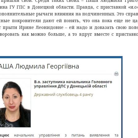
о пришли свои. Среди таких своих – Паша Людмила Григо
а ГУ ГПС в Донецкой области. Правда, с приставкой «и.о»
т дополнительные рычаги влияния на подчиненных. Это спра
ные покровители дают ей понять, что она пока еще не ца
ет прыти Ирине Леонидовне – ей надо и доказать свою поле
воровать как можно больше, а то вдруг вместе с приставко