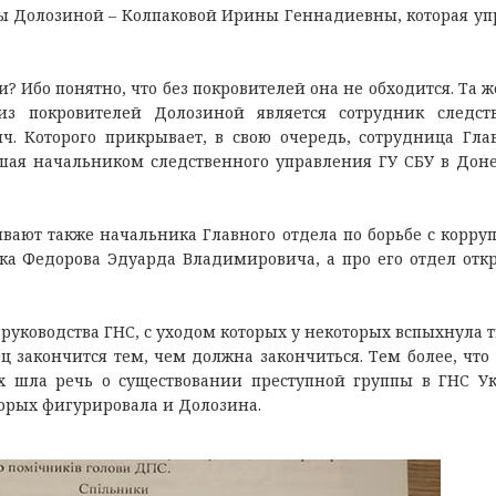
 Долозиной – Колпаковой Ирины Геннадиевны, которая уп
? Ибо понятно, что без покровителей она не обходится. Та ж
з покровителей Долозиной является сотрудник следств
. Которого прикрывает, в свою очередь, сотрудница Гла
шая начальником следственного управления ГУ СБУ в Дон
ают также начальника Главного отдела по борьбе с корру
ка Федорова Эдуарда Владимировича, а про его отдел отк
руководства ГНС, с уходом которых у некоторых вспыхнула 
ц закончится тем, чем должна закончиться. Тем более, что
ых шла речь о существовании преступной группы в ГНС У
торых фигурировала и Долозина.