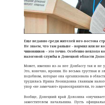
Еще недавно среди жителей юго-востока ст
Не знаем, что там раньше – кормил или не к
чиновников – это точно. Особенно неплохо к
налоговой службы в Донецкой области Доло
Может, именно из-за нее Донбассу так и не 
Это, конечно, ирония. Но весьма грустная и з
подобном, которые она организовала в област
трудилась Ирина Леонидовна главным налогов
упор «не замечают» правоохранители, то заме
Вообще, Донецкий край Долозина «окучивает»
заместителем начальника. Пусть официаль