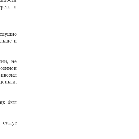
реть в
ослушно
ольше и
нии, не
лозиной
ивозил
деньги,
ецк был
 статус