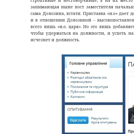
строптивые и несговорчивые, а на их мест
занимающая ныне пост заместителя начальник
сама Долозина, кстати. Приставка «и.о» дае
и в отношении Долозиной – высокопоставлен
всего лишь «и.о. царя». Но это лишь добавля
чтобы удержаться на должности, и успеть на
исчезнет и должность.