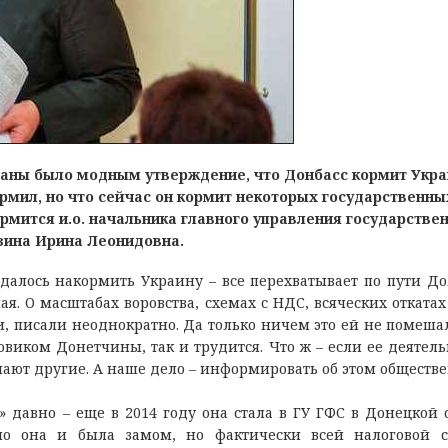
раны было модным утверждение, что Донбасс кормит Укра
ормил, но что сейчас он кормит некоторых государственны
ормится и.о. начальника главного управления государстве
зина Ирина Леонидовна.
удалось накормить Украину – все перехватывает по пути До
лая. О масштабах воровства, схемах с НДС, всяческих откатах
и, писали неоднократно. Да только ничем это ей не помешал
иком Донетчины, так и трудится. Что ж – если ее деятель
чают другие. А наше дело – информировать об этом обществе
 давно – еще в 2014 году она стала в ГУ ГФС в Донецкой 
но она и была замом, но фактически всей налоговой 