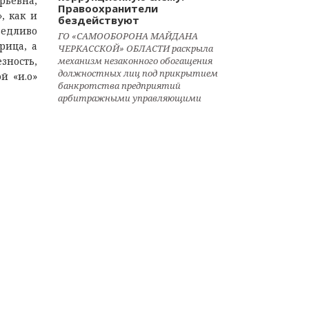
рьевна,
Правоохранители
, как и
бездействуют
ведливо
ГО «САМООБОРОНА МАЙДАНА
рица, а
ЧЕРКАССКОЙ» ОБЛАСТИ раскрыла
зность,
механизм незаконного обогащения
должностных лиц под прикрытием
й «и.о»
банкротства предприятий
арбитражными управляющими