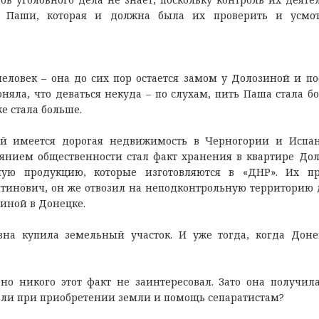
ы Паши, которая и должна была их проверить и усмот
еловек – она до сих пор остается замом у Долозиной и п
оняла, что деваться некуда – по слухам, пить Паша стала б
е стала больше.
ой имеется дорогая недвижимость в Черногории и Испа
оянием общественности стал факт хранения в квартире До
ую продукцию, которые изготовляются в «ДНР». Их пр
тинович, он же отвозил на неподконтрольную территорию 
иной в Донецке.
на купила земельный участок. И уже тогда, когда Дон
о никого этот факт не заинтересовал. Зато она получила
» ли при приобретении земли и помощь сепаратистам?