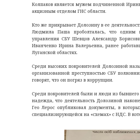
Колпаков является мужем подчиненной Ирины
акцизным отделом ГНС области.
Кто же прикрывает Долозину в ее деятельности
Людмила Паша проболталась, что одним и
управления СБУ Шевцов Александр Борисович
Иванченко Ирина Валерьевна, ранее работав
Луганской областях.
Среди высоких покровителей Долозиной назыв
организованной преступностью СБУ полковни
говорят, что он погряз в коррупции.
Среди покровителей были и люди из бывшего 
надежда, что деятельность Долозиной наконе
Гео Лерос опубликовал документы, в котор
специализирующейся на «схемах» с НДС. В ко