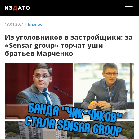
Togg
navig
13.01.2021 |
Бизнес
Из уголовников в застройщики: за
«Sensar group» торчат уши
братьев Марченко