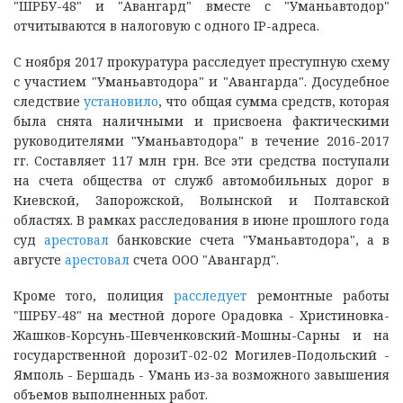
"ШРБУ-48" и "Авангард" вместе с "Уманьавтодор"
отчитываются в налоговую с одного IP-адреса.
С ноября 2017 прокуратура расследует преступную схему
с участием "Уманьавтодора" и "Авангарда". Досудебное
следствие
установило
, что общая сумма средств, которая
была снята наличными и присвоена фактическими
руководителями "Уманьавтодора" в течение 2016-2017
гг. Составляет 117 млн грн. Все эти средства поступали
на счета общества от служб автомобильных дорог в
Киевской, Запорожской, Волынской и Полтавской
областях. В рамках расследования в июне прошлого года
суд
арестовал
банковские счета "Уманьавтодора", а в
августе
арестовал
счета ООО "Авангард".
Кроме того, полиция
расследует
ремонтные работы
"ШРБУ-48" на местной дороге Орадовка - Христиновка-
Жашков-Корсунь-Шевченковский-Мошны-Сарны и на
государственной дорозиТ-02-02 Могилев-Подольский -
Ямполь - Бершадь - Умань из-за возможного завышения
объемов выполненных работ.