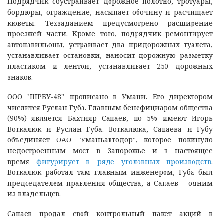
Подрядчик обустраивает дорожное полотно, тротуары,
бордюры, ограждение, насыпает обочину и расчищает
кюветы. Техзаданием предусмотрено расширение
проезжей части. Кроме того, подрядчик ремонтирует
автопавильоны, устраивает два придорожных туалета,
устанавливает остановки, наносит дорожную разметку
пластиком и лентой, устанавливает 250 дорожных
знаков.
ООО "ШРБУ-48" прописано в Умани. Его директором
числится Руслан Губа. Главным бенефициаром общества
(90%) является Бахтияр Сапаев, по 5% имеют Игорь
Воткалюк и Руслан Губа. Воткалюка, Сапаева и Губу
объединяет ОАО "Уманьавтодор", которое покинуло
недостроенным мост в Запорожье и в настоящее
время
фигурирует в ряде уголовных производств
.
Воткалюк работал там главным инженером, Губа был
председателем правления общества, а Сапаев - одним
из владельцев.
Сапаев продал свой контрольный пакет акций в